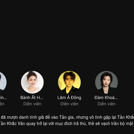
 đã mượn danh tính giả để vào Tần gia, nhưng vô tình gặp lại Tần Khắ
Tần Khắc Văn quay trở lại với mục đích trả thù, thề sẽ vạch trần bộ mặt
, nhưng quanh đi quẩn lại hết lần này đến lần khác, tình cảm của họ 