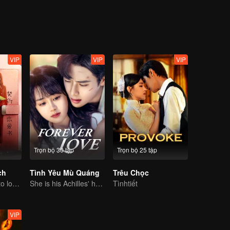
VIP
VIP
VIP
Trọn bộ 30 tập
Trọn bộ 25 tập
ch
Tình Yêu Mù Quáng
Trêu Chọc
CEO lady fell in to love contract
She is his Achilles' heel and his armor
Tìnhtiết
VIP