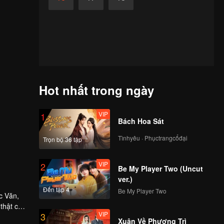
Hot nhất trong ngày
VIP
1
Bách Hoa Sát
Tìnhyêu · Phụctrangcổđại
Trọn bộ 36 tập
VIP
2
Be My Player Two (Uncut
ver.)
Đến tập 4
Be My Player Two
c Văn,
 thật của
VIP
3
ngày càng
Xuân Về Phượng Trì