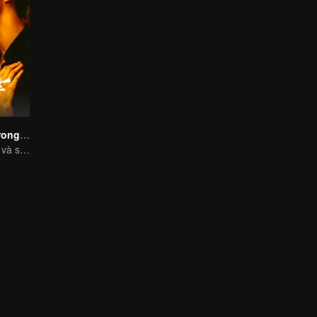
Chuyện Tình Trong Rừng Mưa
Tiểu thư bỏ trốn và sát thủ lỗ mãng cứu lấy nhau