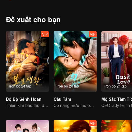
bền chặt.
Đề xuất cho bạn
VIP
VIP
Trọn bộ 24 tập
Trọn bộ 24 tập
Trọn bộ 24 tập
Bộ Bộ Sênh Hoan
Câu Tâm
Mộ Sắc Tâm Tí
Thiên kim báo thù, dùng hôn nhân làm mồi nhử, gả vào hào môn
Cô nàng mưu mô ôm hận báo thù phải lòng chàng thiếu gia bất hảo
VIP