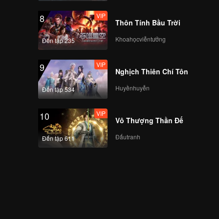
VIP
8
Thôn Tính Bầu Trời
Khoahọcviễntưởng
Đến tập 235
VIP
9
Nghịch Thiên Chí Tôn
Huyềnhuyễn
Đến tập 534
VIP
10
Vô Thượng Thần Đế
Đấutranh
Đến tập 611