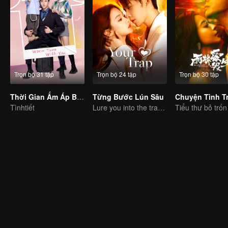
Trọn bộ 31 tập
Trọn bộ 24 tập
Trọn bộ 30 tập
Thời Gian Ấm Áp Bên Em
Từng Bước Lún Sâu
Tìnhtiết
Lure you into the trap with love as bait