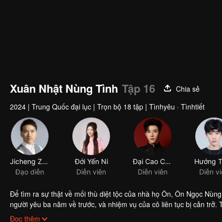
Xuân Nhật Nùng Tình
Tập 16
Chia sẻ
2024
|
Trung Quốc đại lục
|
Trọn bộ 18 tập
|
Tìnhyêu · Tìnhtiết
Để tìm ra sự thật về mối thù diệt tộc của nhà họ Ôn, Ôn Ngọc Nùng
người yêu ba năm về trước, và nhiệm vụ của cô liên tục bị cản trở. 
kẻ lừa dối tình cảm là Ôn Ngọc Nùng. Hai người ăn miếng trả miếng
Đọc thêm