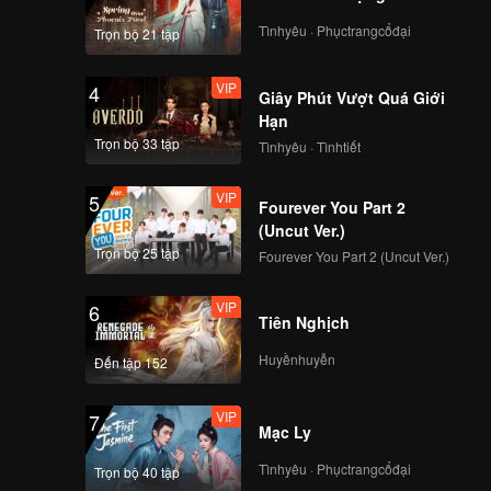
Tìnhyêu · Phụctrangcổđại
Trọn bộ 21 tập
VIP
4
Giây Phút Vượt Quá Giới
Hạn
Trọn bộ 33 tập
Tìnhyêu · Tìnhtiết
VIP
5
Fourever You Part 2
(Uncut Ver.)
Trọn bộ 25 tập
Fourever You Part 2 (Uncut Ver.)
VIP
6
Tiên Nghịch
Huyềnhuyễn
Đến tập 152
VIP
7
Mạc Ly
Tìnhyêu · Phụctrangcổđại
Trọn bộ 40 tập