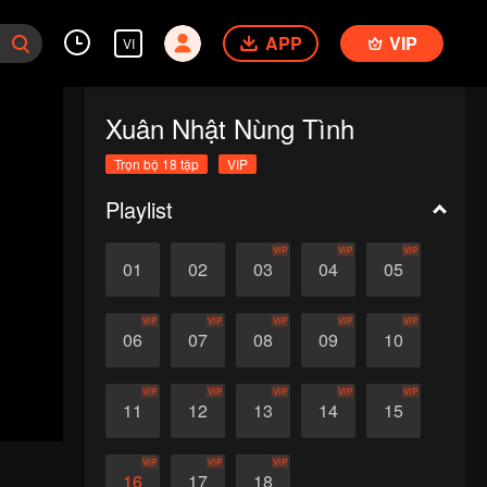
APP
VIP
VI
Xuân Nhật Nùng Tình
Trọn bộ 18 tập
VIP
Playlist
VIP
VIP
VIP
01
02
03
04
05
VIP
VIP
VIP
VIP
VIP
06
07
08
09
10
VIP
VIP
VIP
VIP
VIP
11
12
13
14
15
VIP
VIP
VIP
16
17
18