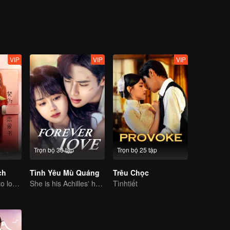
VIP
VIP
VIP
Trọn bộ 30 tập
Trọn bộ 25 tập
ch
Tình Yêu Mù Quáng
Trêu Chọc
CEO lady fell in to love contract
She is his Achilles' heel and his armor
Tìnhtiết