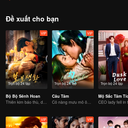
bền chặt.
Đề xuất cho bạn
VIP
VIP
Trọn bộ 24 tập
Trọn bộ 24 tập
Trọn bộ 24 tập
Bộ Bộ Sênh Hoan
Câu Tâm
Mộ Sắc Tâm Tí
Thiên kim báo thù, dùng hôn nhân làm mồi nhử, gả vào hào môn
Cô nàng mưu mô ôm hận báo thù phải lòng chàng thiếu gia bất hảo
VIP
VIP