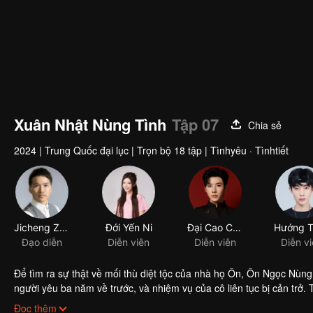
Xuân Nhật Nùng Tình
Tập 07
Chia sẻ
2024
|
Trung Quốc đại lục
|
Trọn bộ 18 tập
|
Tìnhyêu · Tìnhtiết
Jicheng Zou
Đạo diễn
Để tìm ra sự thật về mối thù diệt tộc của nhà họ Ôn, Ôn Ngọc Nùng
người yêu ba năm về trước, và nhiệm vụ của cô liên tục bị cản trở. 
kẻ lừa dối tình cảm là Ôn Ngọc Nùng. Hai người ăn miếng trả miếng
Đọc thêm