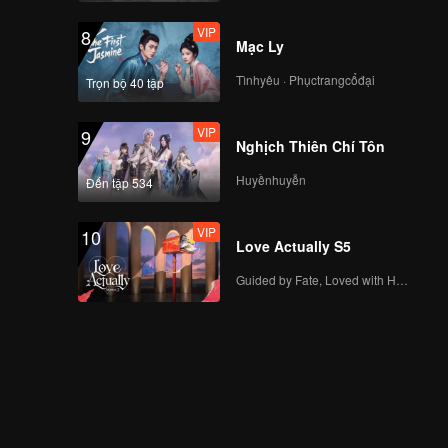
VIP
8
Mạc Ly
Tìnhyêu · Phụctrangcổđại
Trọn bộ 40 tập
VIP
9
Nghịch Thiên Chí Tôn
Huyềnhuyễn
Đến tập 534
VIP
10
Love Actually S5
Guided by Fate, Loved with Heart