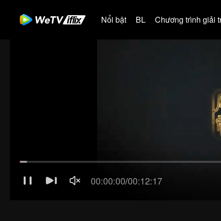
Nổi bật
BL
Chương trình giải tr