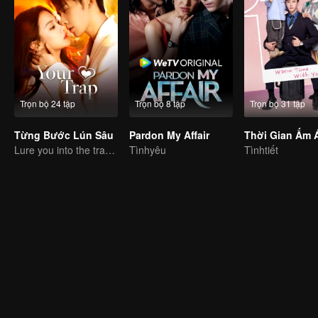
Trọn bộ 24 tập
Trọn bộ 8 tập
Trọn bộ 31 tập
Từng Bước Lún Sâu
Pardon My Affair
Lure you into the trap with love as bait
Tìnhyêu
Tìnhtiết