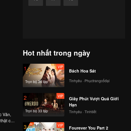
Hot nhất trong ngày
VIP
1
Bách Hoa Sát
Tìnhyêu · Phụctrangcổđại
Trọn bộ 36 tập
VIP
2
Giây Phút Vượt Quá Giới
Hạn
Trọn bộ 33 tập
Tìnhyêu · Tìnhtiết
c Văn,
 thật của
VIP
3
ngày càng
Fourever You Part 2