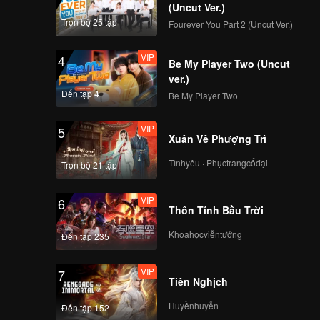
(Uncut Ver.)
Trọn bộ 25 tập
Fourever You Part 2 (Uncut Ver.)
VIP
4
Be My Player Two (Uncut
ver.)
Đến tập 4
Be My Player Two
VIP
5
Xuân Về Phượng Trì
Tìnhyêu · Phụctrangcổđại
Trọn bộ 21 tập
VIP
6
Thôn Tính Bầu Trời
Khoahọcviễntưởng
Đến tập 235
VIP
7
Tiên Nghịch
Huyềnhuyễn
Đến tập 152