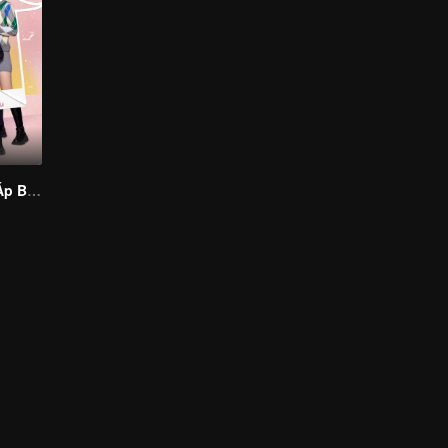
Thời Gian Ấm Áp Bên Em