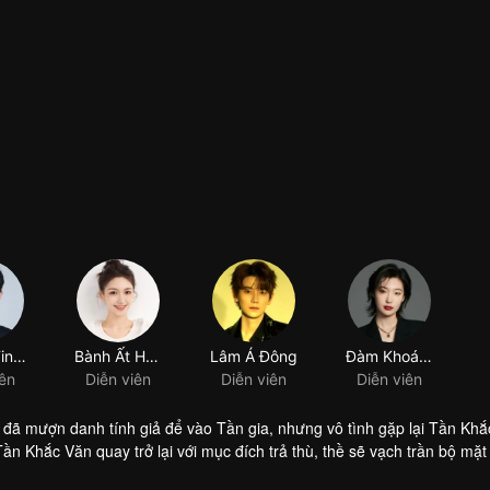
 đã mượn danh tính giả để vào Tần gia, nhưng vô tình gặp lại Tần Khắ
Tần Khắc Văn quay trở lại với mục đích trả thù, thề sẽ vạch trần bộ mặt
, nhưng quanh đi quẩn lại hết lần này đến lần khác, tình cảm của họ 