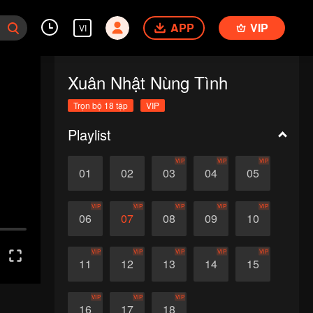
APP
VIP
VI
Xuân Nhật Nùng Tình
Trọn bộ 18 tập
VIP
Playlist
VIP
VIP
VIP
01
02
03
04
05
VIP
VIP
VIP
VIP
VIP
06
07
08
09
10
VIP
VIP
VIP
VIP
VIP
11
12
13
14
15
VIP
VIP
VIP
16
17
18