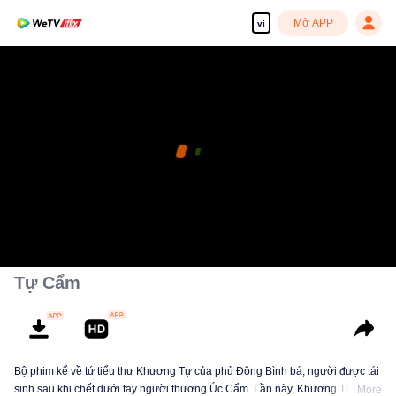
Mở APP
vi
Tự Cẩm
Bộ phim kể về tứ tiểu thư Khương Tự của phủ Đông Bình bá, người được tái
sinh sau khi chết dưới tay người thương Úc Cẩm. Lần này, Khương Tự dũng
More