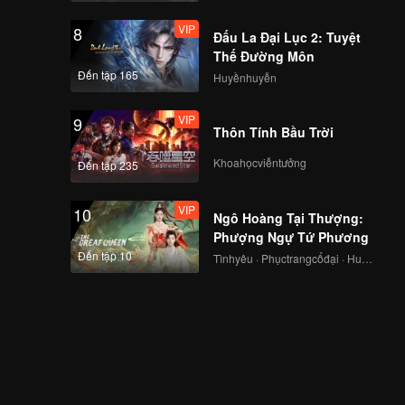
VIP
8
Đấu La Đại Lục 2: Tuyệt
Thế Đường Môn
Đến tập 165
Huyềnhuyễn
VIP
9
Thôn Tính Bầu Trời
Khoahọcviễntưởng
Đến tập 235
VIP
10
Ngô Hoàng Tại Thượng:
Phượng Ngự Tứ Phương
Đến tập 10
Tìnhyêu · Phụctrangcổđại · Huyềnảo