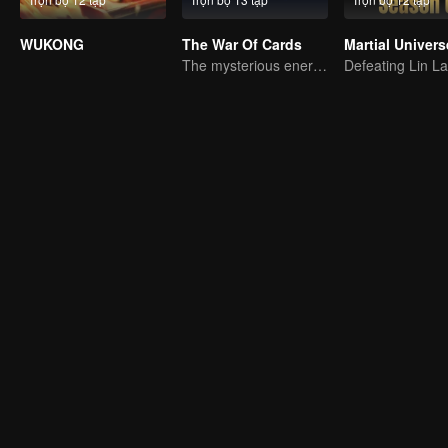
WUKONG
The War Of Cards
Martial Univers
The mysterious energy from cards caused a war, how did Chen Mu handle it?