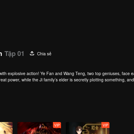
h
Tập 01
Chia sẻ
e with explosive action! Ye Fan and Wang Teng, two top geniuses, face 
at power, while the Ji family’s elder is secretly plotting something, and
 becomes everyone’s target. As the Ancient Sacred Body clashes with a
VIP
VIP