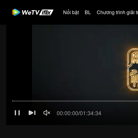
Nổi bật
BL
Chương trình giải tr