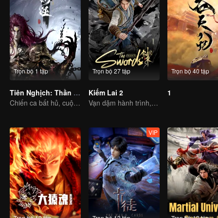
Trọn bộ 1 tập
Trọn bộ 27 tập
Trọn bộ 40 tập
Tiên Nghịch: Thần Lâm Chi Chiến
Kiếm Lai 2
1
Chiến ca bất hủ, cuộc chiến thần linh
Vạn dặm hành trình, quyền cước như mây
VIP
Trọn bộ 12 tập
Trọn bộ 13 tập
Trọn bộ 12 tập