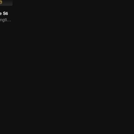
e S6
Defeating Lin Langtian, rising to the championship.