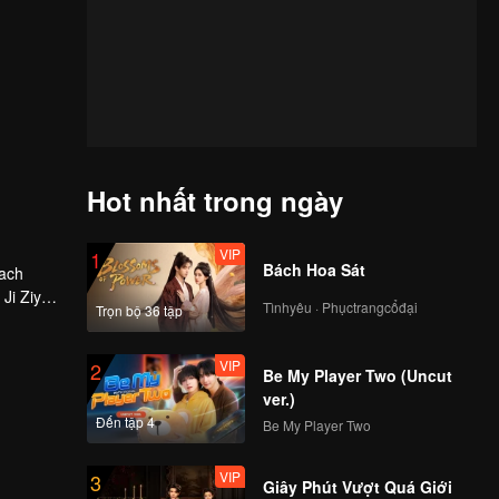
Hot nhất trong ngày
VIP
1
Bách Hoa Sát
each
 Ji Ziyue
Tìnhyêu · Phụctrangcổđại
Trọn bộ 36 tập
ncient
VIP
2
Be My Player Two (Uncut
ver.)
Đến tập 4
Be My Player Two
VIP
3
Giây Phút Vượt Quá Giới