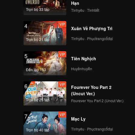
Hạn
Trọn bộ 33 tập
Tìnhyêu · Tìnhtiết
VIP
4
Xuân Về Phượng Trì
Tìnhyêu · Phụctrangcổđại
Trọn bộ 21 tập
VIP
5
Tiên Nghịch
Huyềnhuyễn
Đến tập 153
VIP
6
Fourever You Part 2
(Uncut Ver.)
Trọn bộ 25 tập
Fourever You Part 2 (Uncut Ver.)
VIP
7
Mạc Ly
Tìnhyêu · Phụctrangcổđại
Trọn bộ 40 tập