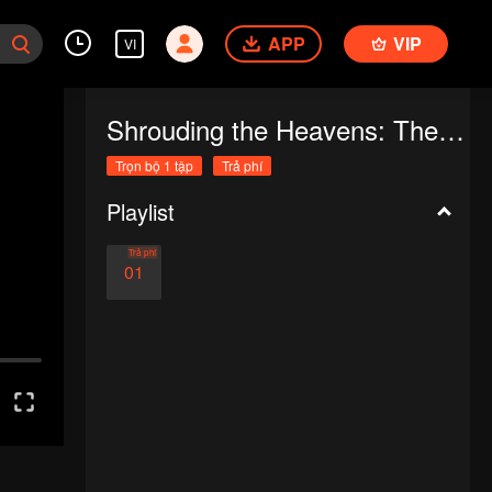
APP
VIP
VI
Shrouding the Heavens: The Imperial Path
Trọn bộ 1 tập
Trả phí
Playlist
Trả phí
01