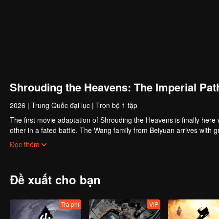
Shrouding the Heavens: The Imperial Pat
2026
|
Trung Quốc đại lục
|
Trọn bộ 1 tập
The first movie adaptation of Shrouding the Heavens is finally her
other in a fated battle. The Wang family from Beiyuan arrives with gre
is forced into a political marriage. Surrounded by enemies, Ye Fan
Đọc thêm
powers, who will rise as the true Great Emperor?
Đề xuất cho bạn
Trả phí
VIP