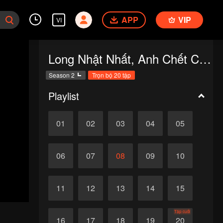
APP
VIP
VI
Long Nhật Nhất, Anh Chết Chắc Rồi S2
Season 2
Trọn bộ 20 tập
Playlist
01
02
03
04
05
06
07
08
09
10
11
12
13
14
15
Tập cuối
16
17
18
19
20