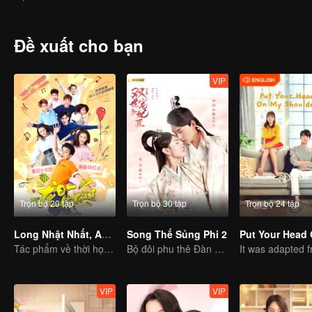
Tịnh Mỹ cũng như thân phận thừa kế gia nghiệp Long gia.
Đề xuất cho bạn
VIP
Trọn bộ 20 tập
Trọn bộ 30 tập
Trọn bộ 24 tập
Long Nhật Nhất, Anh Chết Chắc Rồi
Song Thế Sủng Phi 2
Tác phẩm về thời học trò vẫn luôn có một sự thu hút riêng
Bộ đôi phu thê Đàn Nhi - Liên Thành càng ngày càng ngọt ngào!
VIP
VIP