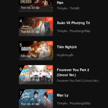
Hạn
Trọn bộ 33 tập
Tìnhyêu · Tìnhtiết
VIP
4
Xuân Về Phượng Trì
Tìnhyêu · Phụctrangcổđại
Trọn bộ 21 tập
VIP
5
Tiên Nghịch
Huyềnhuyễn
Đến tập 152
VIP
6
Fourever You Part 2
(Uncut Ver.)
Trọn bộ 25 tập
Fourever You Part 2 (Uncut Ver.)
VIP
7
Mạc Ly
Tìnhyêu · Phụctrangcổđại
Trọn bộ 40 tập