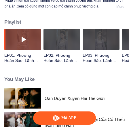
Pháp y hiện đại xuyên không về cổ đại thành vương phi, khám nghiệm tử thi
phá án, xem cô dùng một con dao mổ chinh phục vương gia.
More
Playlist
EP01: Phượng
EP02: Phượng
EP03: Phượng
EP0
Hoàn Sào: Lãnh
Hoàn Sào: Lãnh
Hoàn Sào: Lãnh
Hoà
Vương Sủng Ái Nữ
Vương Sủng Ái Nữ
Vương Sủng Ái Nữ
Vươ
Pháp Y
Pháp Y
Pháp Y
Phá
You May Like
Oán Duyên Xuyên Hai Thế Giới
Mở APP
Người Vợ Ẩn Hôn Mang Tội Của Cố Thiếu
(Bản Tiếng Hàn_