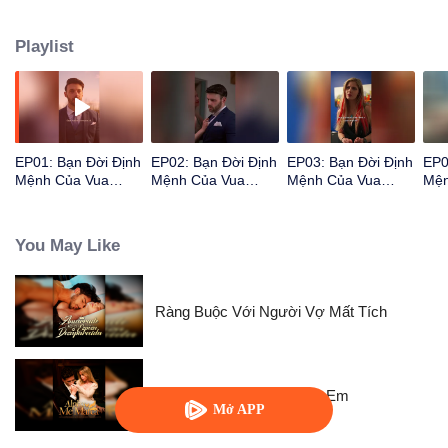
lần lượt không cưỡng được sức hút của nhau... "Thừa nhận đi, em cũng
muốn ta." Vua sói áp sát tai người bạn đời mong manh Omega, thì thầm đầy
Playlist
mê hoặc...
EP01: Bạn Đời Định
EP02: Bạn Đời Định
EP03: Bạn Đời Định
EP0
Mệnh Của Vua
Mệnh Của Vua
Mệnh Của Vua
Mện
Alpha
Alpha
Alpha
Alp
You May Like
Ràng Buộc Với Người Vợ Mất Tích
Alpha, Xin Hãy Đánh Dấu Em
Mở APP