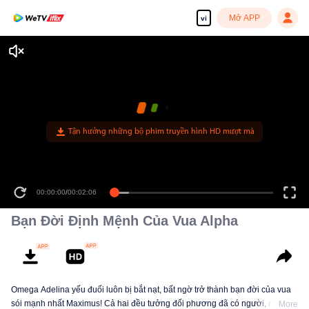
Mở APP
vi
Tận hưởng những bộ phim truyền hình HD mượt mà
00:00:00
/
00:02:06
Bạn Đời Định Mệnh Của Vua Alpha
Omega Adelina yếu đuối luôn bị bắt nạt, bất ngờ trở thành bạn đời của vua
sói mạnh nhất Maximus! Cả hai đều tưởng đối phương đã có người, nhưng
More