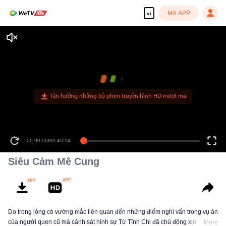
Mở APP
vi
Tận hưởng những bộ phim truyền hình HD mượt mà
00:00:00
/
00:40:14
Siêu Cảm Mê Cung
Do trong lòng có vướng mắc liên quan đến những điểm nghi vấn trong vụ án
của người quen cũ mà cảnh sát hình sự Từ Tĩnh Chi đã chủ động xin rời đội
More