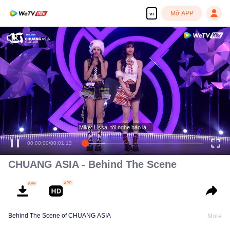
Mở APP
vi
Mike: Lissa, tôi nghe bảo là…
00:00:00
/
00:01:13
CHUANG ASIA - Behind The Scene
Behind The Scene of CHUANG ASIA
More