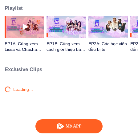
Playlist
VIP
VIP
EP1A: Cùng xem
EP1B: Cùng xem
EP2A: Các học viên
EP2
Lissa và Chacha
cách giới thiệu bản
đều bị té
đến
chuẩn bị quà gì cho
thân của từng học
viê
ban cố vấn nào
viên nào
đạo
Exclusive Clips
Loading…
Mở APP