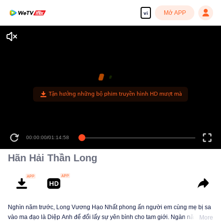
Mở APP
vi
Tận hưởng những bộ phim truyền hình HD mượt mà
00:00:00
/
01:14:58
Hãn Hải Thần Long
Nghìn năm trước, Long Vương Hạo Nhất phong ấn người em cùng mẹ bị sa
vào ma đạo là Diệp Anh để đổi lấy sự yên bình cho tam giới. Ngàn năm sau,
More