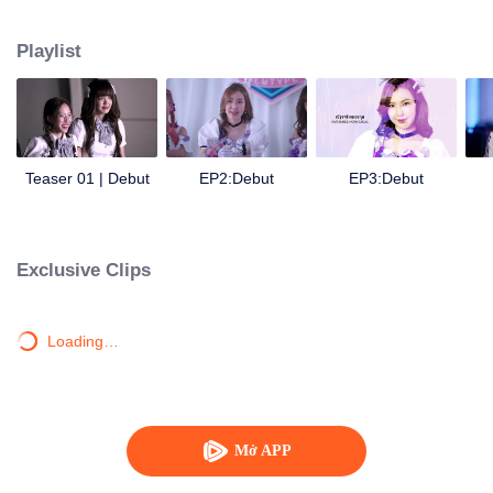
tiếng. Họ muốn trở thành tâm điểm, họ muốn mặc những bộ trang phục tuyệt
vời nhất và biểu diễn trước đám đông khổng lồ. Nhưng để được ở trong một
Playlist
nhóm nhạc thần tượng không phải là điều dễ dàng. Những cô gái trẻ hay
‘thành viên’ này phải tuân thủ các quy tắc nghiêm ngặt trong ít nhất 6 năm.
Quên đi cuộc sống bình thường của một thiếu niên. Quên chuyện hẹn hò đi.
Các thành viên này phải luyện tập cả ngày lẫn đêm. Họ phải loại bỏ tính
cách cũ của mình và thay thế bằng hình tượng ‘ngây thơ, cô gái nhà bên’ mà
các fan hay ‘Ota’ tán thành. FAME muốn thử giọng cho nhóm nhạc thần
Teaser 01 | Debut
EP2:Debut
EP3:Debut
tượng nổi tiếng có tên là 'Newtype'. Chương trình thực sự của cô là tìm hiểu
về cái chết của cô em gái FARN, người từng là thành viên trong nhóm nhạc
thần tượng này. Cô ấy có lý do để tin rằng em gái mình đã bị các thành viên
Newtype khác bắt nạt thậm tệ. Fame nhờ người bạn Ota giúp đỡ để biến cô
Exclusive Clips
thành một cô gái ngây thơ, kiểu thần tượng hàng xóm. Sau đó cô ấy được
nhận vào nhóm.
Loading…
Mở APP