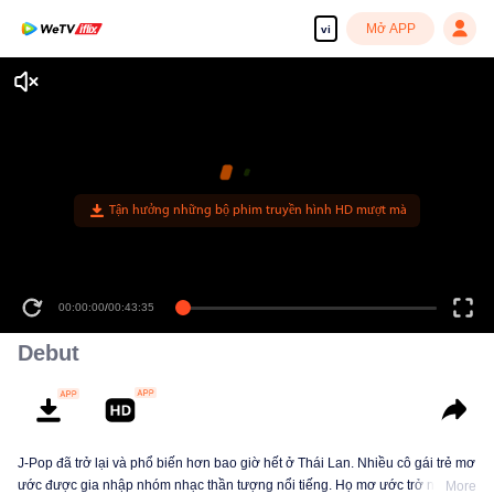
Mở APP
vi
Tận hưởng những bộ phim truyền hình HD mượt mà
00:00:00
/
00:43:35
Debut
J-Pop đã trở lại và phổ biến hơn bao giờ hết ở Thái Lan. Nhiều cô gái trẻ mơ
ước được gia nhập nhóm nhạc thần tượng nổi tiếng. Họ mơ ước trở nên nổi
More