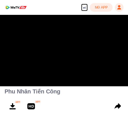
Mở APP
vi
Phu Nhân Tiến Công