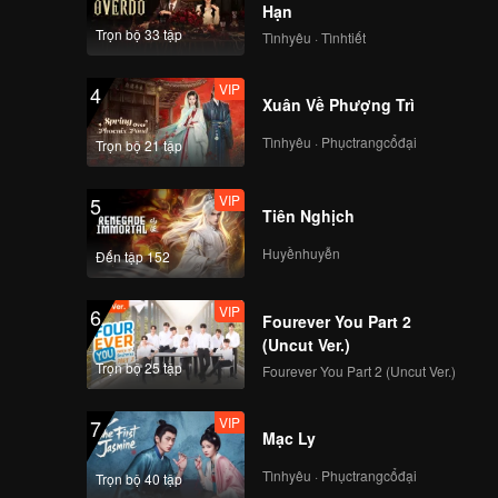
Hạn
Trọn bộ 33 tập
Tìnhyêu · Tìnhtiết
VIP
4
Xuân Về Phượng Trì
Tìnhyêu · Phụctrangcổđại
Trọn bộ 21 tập
VIP
5
Tiên Nghịch
Huyềnhuyễn
Đến tập 152
VIP
6
Fourever You Part 2
(Uncut Ver.)
Trọn bộ 25 tập
Fourever You Part 2 (Uncut Ver.)
VIP
7
Mạc Ly
Tìnhyêu · Phụctrangcổđại
Trọn bộ 40 tập