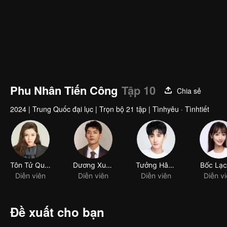
Phu Nhân Tiến Công
Tập 10
Chia sẻ
2024
|
Trung Quốc đại lục
|
Trọn bộ 21 tập
|
Tìnhyêu · Tìnhtiết
Tôn Tử Quân
Dương Xuyên Bắc
Tưởng Hân Kỳ
Bốc Lạc
Diễn viên
Diễn viên
Diễn viên
Diễn v
Đề xuất cho bạn