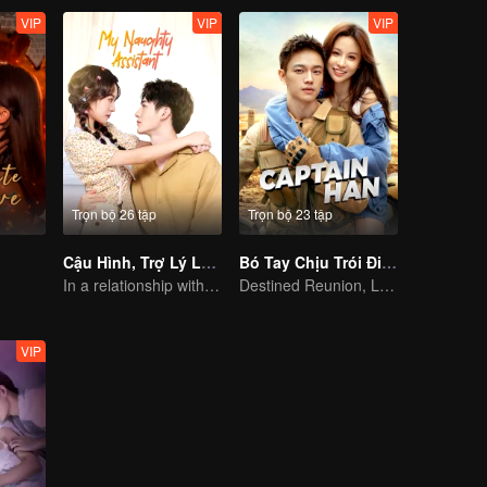
VIP
VIP
VIP
Trọn bộ 26 tập
Trọn bộ 23 tập
Cậu Hình, Trợ Lý Lại Gây Chuyện Này
Bó Tay Chịu Trói Đi Đội Trưởng Hàn
In a relationship with an idol
Destined Reunion, Love in the Rainforest
VIP