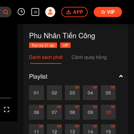
APP
VIP
VI
Phu Nhân Tiến Công
Trọn bộ 21 tập
VIP
Danh sách phát
Cảnh quay hỏng
Playlist
VIP
VIP
VIP
01
02
03
04
05
VIP
VIP
VIP
VIP
VIP
06
07
08
09
10
VIP
VIP
VIP
VIP
VIP
11
12
13
14
15