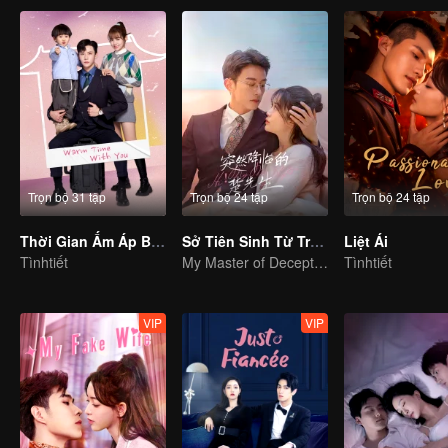
Trọn bộ 31 tập
Trọn bộ 24 tập
Trọn bộ 24 tập
Thời Gian Ấm Áp Bên Em
Sở Tiên Sinh Từ Trên Trời Rơi Xuống
Liệt Ái
Tìnhtiết
My Master of Deception Girlfriend
Tìnhtiết
VIP
VIP