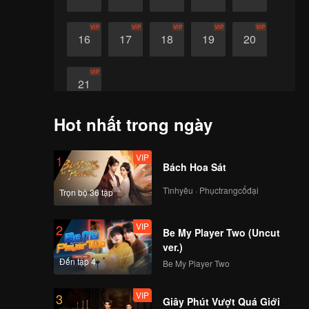
VIP
VIP
VIP
VIP
VIP
16
17
18
19
20
VIP
21
Hot nhất trong ngày
VIP
1
Bách Hoa Sát
Tìnhyêu · Phụctrangcổđại
Trọn bộ 36 tập
VIP
2
Be My Player Two (Uncut
ver.)
Đến tập 4
Be My Player Two
VIP
3
Giây Phút Vượt Quá Giới