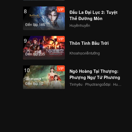
VIP
8
Đấu La Đại Lục 2: Tuyệt
Thế Đường Môn
Đến tập 165
Huyềnhuyễn
VIP
9
Thôn Tính Bầu Trời
Khoahọcviễntưởng
Đến tập 235
VIP
10
Ngô Hoàng Tại Thượng:
Phượng Ngự Tứ Phương
Đến tập 10
Tìnhyêu · Phụctrangcổđại · Huyềnảo