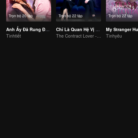
Trọn bộ 20 tập
Trọn bộ 22 tập
Trọn bộ 22 tập
Anh Ấy Đã Rung Động
Chỉ Là Quan Hệ Vị Hôn Thê
Tìnhtiết
The Contract Lover - Fake Relationship and True Love
Tìnhyêu