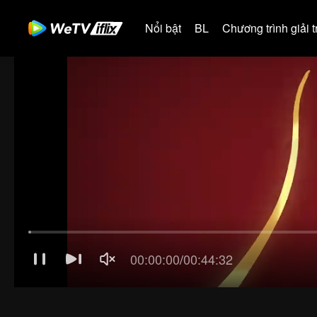
Nổi bật
BL
Chương trình giải tr