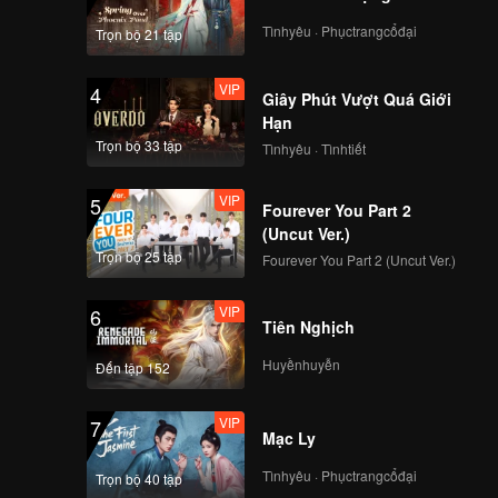
 Cam Nhất
a ranh
Tìnhyêu · Phụctrangcổđại
Trọn bộ 21 tập
ối cùng
hau, gây
VIP
4
Giây Phút Vượt Quá Giới
t tập
Hạn
ọi việc
ậu sẽ có
Trọn bộ 33 tập
Tìnhyêu · Tìnhtiết
VIP
5
Fourever You Part 2
(Uncut Ver.)
Trọn bộ 25 tập
Fourever You Part 2 (Uncut Ver.)
VIP
6
Tiên Nghịch
Huyềnhuyễn
Đến tập 152
VIP
7
Mạc Ly
Tìnhyêu · Phụctrangcổđại
Trọn bộ 40 tập