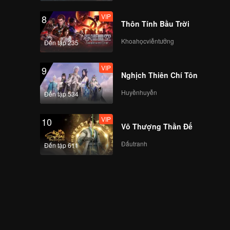
VIP
8
Thôn Tính Bầu Trời
Khoahọcviễntưởng
Đến tập 235
VIP
9
Nghịch Thiên Chí Tôn
Huyềnhuyễn
Đến tập 534
VIP
10
Vô Thượng Thần Đế
Đấutranh
Đến tập 611