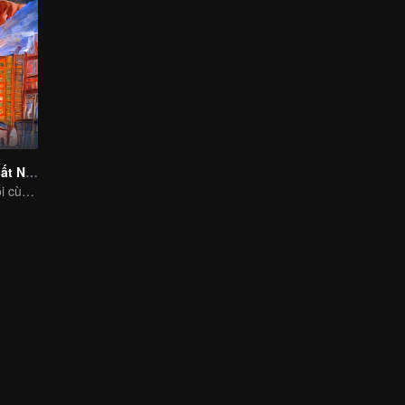
Một Tình Yêu Bất Ngờ Đến
Màn đối đầu cuối cùng giữa streamer tư vấn tình cảm và sếp tổng ngang ngược