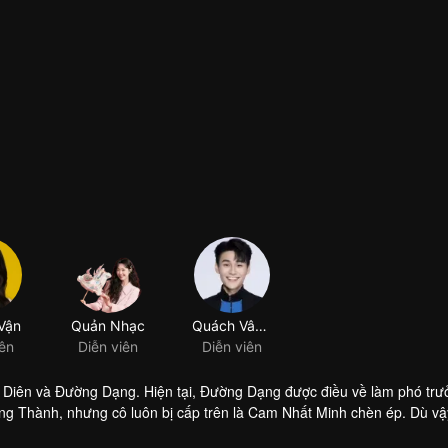
 Diên và Đường Dạng. Hiện tại, Đường Dạng được điều về làm phó trư
g Thành, nhưng cô luôn bị cấp trên là Cam Nhất Minh chèn ép. Dù vậ
hỏ "Đồ kho Chí Lan". Trong khi đó, Tưởng Thời Diên, người sáng lập r