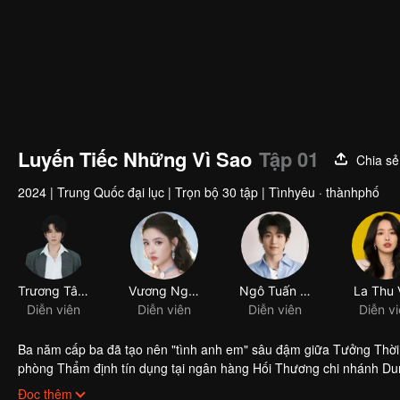
Luyến Tiếc Những Vì Sao
Tập 01
Chia sẻ
2024
|
Trung Quốc đại lục
|
Trọn bộ 30 tập
|
Tìnhyêu · thànhphố
Trương Tân Thành
Vương Ngọc Văn
Diễn viên
Diễn viên
Ba năm cấp ba đã tạo nên "tình anh em" sâu đậm giữa Tưởng Thời
phòng Thẩm định tín dụng tại ngân hàng Hối Thương chi nhánh Dun
chống lại ý kiến đám đông để duyệt khoản vay cho hộ kinh doanh n
Đọc thêm