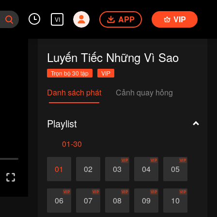
APP
VIP
VI
Luyến Tiếc Những Vì Sao
Trọn bộ 30 tập
VIP
Danh sách phát
Cảnh quay hỏng
Playlist
01-30
VIP
VIP
VIP
01
02
03
04
05
VIP
VIP
VIP
VIP
VIP
06
07
08
09
10