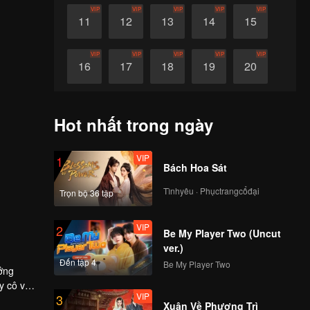
VIP
VIP
VIP
VIP
VIP
11
12
13
14
15
VIP
VIP
VIP
VIP
VIP
16
17
18
19
20
VIP
VIP
VIP
VIP
VIP
21
22
23
24
25
Hot nhất trong ngày
VIP
VIP
VIP
VIP
VIP
26
27
28
29
30
VIP
1
Bách Hoa Sát
Tìnhyêu · Phụctrangcổđại
Trọn bộ 36 tập
VIP
2
Be My Player Two (Uncut
ver.)
Đến tập 4
Be My Player Two
ởng
y cô vẫn
VIP
3
a "Món
Xuân Về Phượng Trì