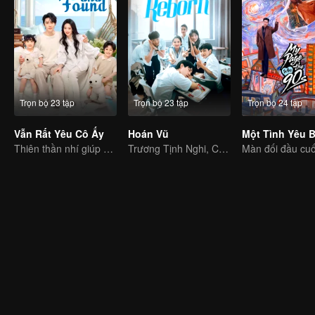
Trọn bộ 23 tập
Trọn bộ 23 tập
Trọn bộ 24 tập
Vẫn Rất Yêu Cô Ấy
Hoán Vũ
Thiên thần nhí giúp sức, sếp bố chuẩn mẫu mực
Trương Tịnh Nghi, Chu Dực Nhiên lột xác trưởng thành