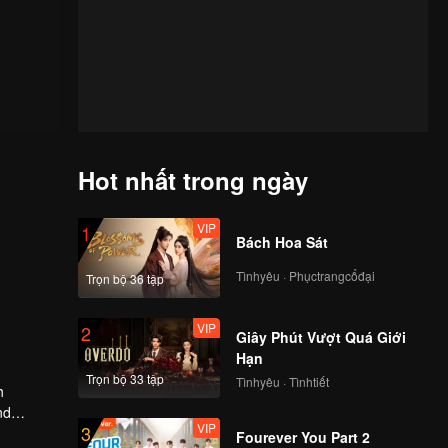
Hot nhất trong ngày
VIP
1
Bách Hoa Sát
Tìnhyêu · Phụctrangcổđại
Trọn bộ 36 tập
VIP
2
Giây Phút Vượt Quá Giới
Hạn
Trọn bộ 33 tập
Tìnhyêu · Tìnhtiết
h
nd
VIP
3
s if that
Fourever You Part 2