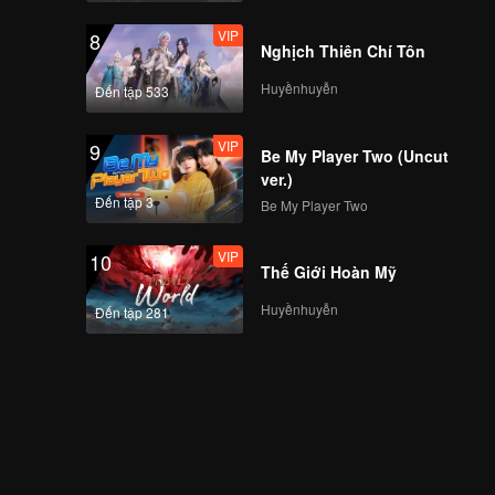
VIP
8
Nghịch Thiên Chí Tôn
Huyềnhuyễn
Đến tập 533
VIP
9
Be My Player Two (Uncut
ver.)
Đến tập 3
Be My Player Two
VIP
10
Thế Giới Hoàn Mỹ
Huyềnhuyễn
Đến tập 281