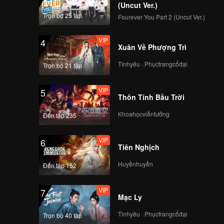
(Uncut Ver.)
Trọn bộ 25 tập
Fourever You Part 2 (Uncut Ver.)
VIP
4
Xuân Về Phượng Trì
Tìnhyêu · Phụctrangcổđại
Trọn bộ 21 tập
VIP
5
Thôn Tính Bầu Trời
Khoahọcviễntưởng
Đến tập 235
VIP
6
Tiên Nghịch
Huyềnhuyễn
Đến tập 152
VIP
7
Mạc Ly
Tìnhyêu · Phụctrangcổđại
Trọn bộ 40 tập