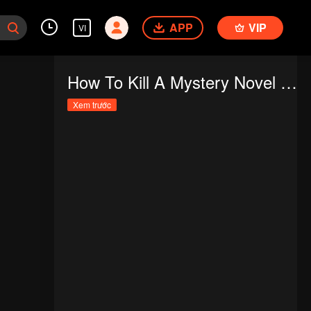
APP
VIP
VI
How To Kill A Mystery Novel Writer
Xem trước