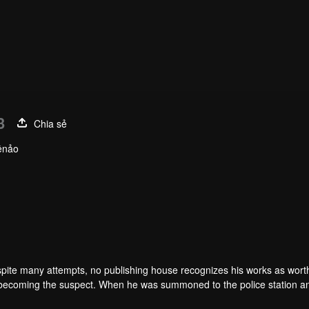
3
Chia sẻ
yềnảo
spite many attempts, no publishing house recognizes his works as wort
becoming the suspect. When he was summoned to the police station a
acters from his book, who came to life for reasons unknown to him. And a