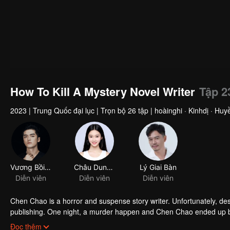
How To Kill A Mystery Novel Writer
Tập 2
2023
|
Trung Quốc đại lục
|
Trọn bộ 26 tập
|
hoàinghi · Kinhdị · Hu
Vương Bồi Căn
Châu Dung Thiến
Lý Giai Bàn
Diễn viên
Diễn viên
Diễn viên
Chen Chao is a horror and suspense story writer. Unfortunately, de
publishing. One night, a murder happen and Chen Chao ended up 
interrogated, he swore that it wasn't his doing, but one of the char
Đọc thêm