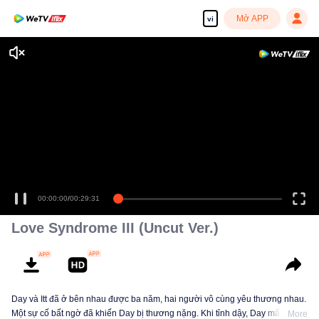
Mở APP
vi
00:00:00
/
00:29:31
Love Syndrome III (Uncut Ver.)
Day và Itt đã ở bên nhau được ba năm, hai người vô cùng yêu thương nhau.
Một sự cố bất ngờ đã khiến Day bị thương nặng. Khi tỉnh dậy, Day mất hết ký
More