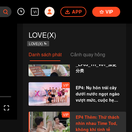
Tập 2 (EP02) - Bản
APP
VIP
tiếng Thái (TH_V02) -
VI
Phần bổ sung.mov
VIP
EP3: New Singles!
LOVE(X)
Who Will She Choose
for Her First Date?
LOVE(X)
Danh sách phát
Cảnh quay hỏng
VIP
泰国恋综LOVE(X）
_EP03_TH_V01_加更
分类
VIP
EP4: Nụ hôn trái cây
dưới nước ngọt ngào
vượt mức, cuộc hẹn
ba người tại X-Land
khơi mở cảm giác
VIP
EP4 Thêm: Thử thách
tuyệt vời
nhìn nhau Time Tod,
không khí tinh tế