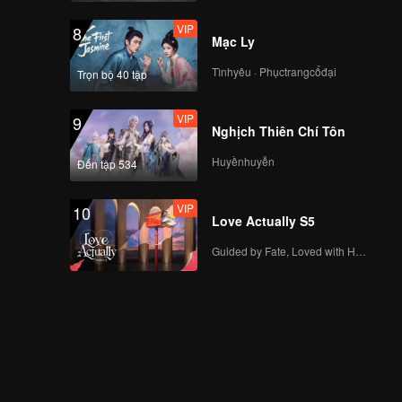
phổ tình yêu được
VIP
8
tiết lộ!
Mạc Ly
VIP
EP9 Extra: A Clash of
Love Perspectives
Tìnhyêu · Phụctrangcổđại
Trọn bộ 40 tập
Among All! Why Does
Tod Feel So
VIP
9
Downhearted?
Nghịch Thiên Chí Tôn
VIP
泰国恋综LOVE(X）
_EP10_TH_V02
Huyềnhuyễn
Đến tập 534
VIP
10
Love Actually S5
VIP
EP10 Thêm: Nụ hôn
son môi kỷ niệm, hãy
Guided by Fate, Loved with Heart
mạnh dạn nói lên tình
cảm đi!