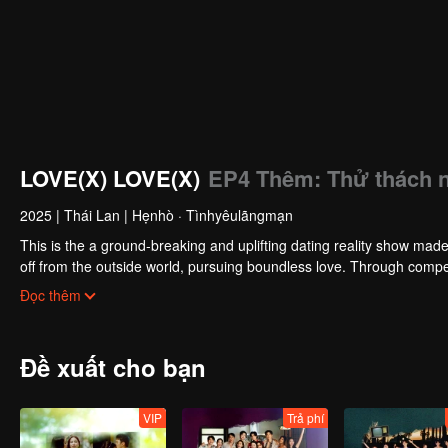
LOVE(X) LOVE(X)
EP4 Thêm: Thử thách nh
2025
|
Thái Lan
|
Hẹnhò · Tìnhyêulãngmạn
This is the a ground-breaking and uplifting dating reality show ma
off from the outside world, pursuing boundless love. Through compet
final choice about who they want to keep seeing after the show.
"X" stands for the unknown, crossing paths and infinite possibilities
Đọc thêm
Đề xuất cho bạn
VIP
Trả phí