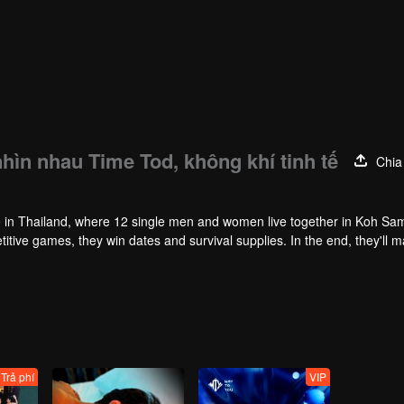
ìn nhau Time Tod, không khí tinh tế
Chia
de in Thailand, where 12 single men and women live together in Koh Sam
itive games, they win dates and survival supplies. In the end, they'll 
 — find the “X” of your dreams together!
Trả phí
VIP