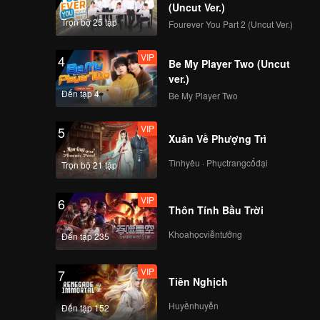
EP7: Cặp đôi cùng
(Uncut Ver.)
đến X-Land tràn ngập
Trọn bộ 25 tập
Fourever You Part 2 (Uncut Ver.)
bất ngờ, Namnung
Sunny thẳng thắn dò
VIP
4
hỏi ý tứ!
Be My Player Two (Uncut
VIP
EP7 Thêm: Cảnh
ver.)
huyền thoại trong
Đến tập 4
Be My Player Two
phòng tắm của
Namnung Sunny,
VIP
5
Cherry Asse ngọt
Xuân Về Phượng Trì
VIP
EP8: Tất cả thành
ngào trao nhau nụ
viên tập trung trên
hôn
Tìnhyêu · Phụctrangcổđại
Trọn bộ 21 tập
bãi biển hồi tưởng
thời học sinh, Tod lần
VIP
6
đầu tiên kể về những
Thôn Tính Bầu Trời
VIP
泰国恋综LOVE(X）
rung động đầu đời
_EP08_TH_V04_加更
Khoahọcviễntưởng
Đến tập 235
分类
VIP
7
Tiên Nghịch
VIP
EP9: Đêm hẹn hò X-
Land cuối cùng! Kết
Huyềnhuyễn
Đến tập 152
quả kiểm tra quang