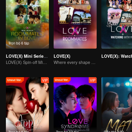
Trọn bộ 6 tập
LOVE(X) Mini Series: Roommates In Love
LOVE(X)
LOVE(X) Spin-off Mini Series
Where every shape of love meets, every color of heart beats
VIP
VIP
Trọn bộ 6 tập
Trọn bộ 12 tập
Đến tập 12D