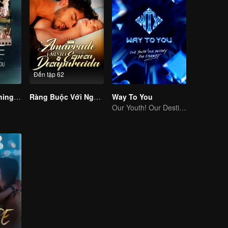
Đến tập 62
LOVE(X): Watching With You
Ràng Buộc Với Người Vợ Mất Tích
Way To You
Our Youth! Our Destiny! For Eternity