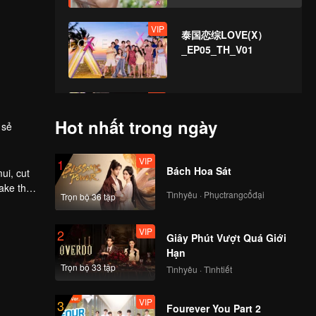
VIP
泰国恋综LOVE(X）
_EP05_TH_V01
VIP
EP5 Thêm: Trò
chuyện đêm trên bãi
Hot nhất trong ngày
 sẻ
cỏ tiếp tục! Liệu bốn
người có thể hiểu rõ
VIP
1
tấm lòng của mình?
Bách Hoa Sát
VIP
ui, cut
EP6: Đại xáo trộn
make the
phòng biệt thự! Đối
Tìnhyêu · Phụctrangcổđại
Trọn bộ 36 tập
tượng hẹn hò khiến
Time rung động rốt
VIP
2
cuộc là ai?
Giây Phút Vượt Quá Giới
VIP
EP6 Thêm: Nam Nung
Hạn
"Công chúa cõng"
Trọn bộ 33 tập
Tìnhyêu · Tìnhtiết
Sunny, Joy Mill đặt
câu hỏi thẳng vào
VIP
3
điểm ngọt ngào
Fourever You Part 2
VIP