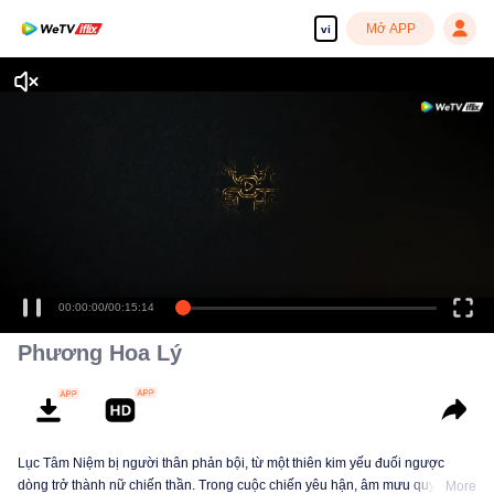
Mở APP
vi
Tận hưởng những bộ phim truyền hình HD mượt mà
00:00:00
/
00:15:14
Phương Hoa Lý
Lục Tâm Niệm bị người thân phản bội, từ một thiên kim yếu đuối ngược
dòng trở thành nữ chiến thần. Trong cuộc chiến yêu hận, âm mưu quyền lực
More