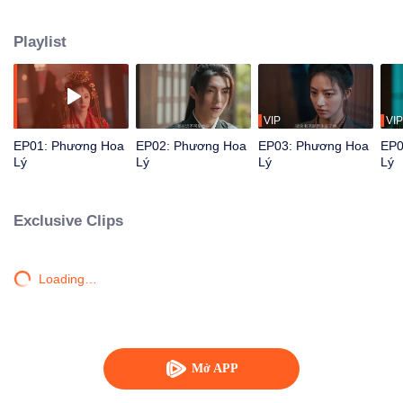
đan xen với người mình yêu, nàng phá bỏ định kiến, cùng "hội tỷ muội
Phương Hoa" bước đến truyền kỳ cổ xưa đầy nhiệt huyết.
Playlist
VIP
VIP
EP01: Phương Hoa
EP02: Phương Hoa
EP03: Phương Hoa
EP0
Lý
Lý
Lý
Lý
Exclusive Clips
Loading…
Mở APP