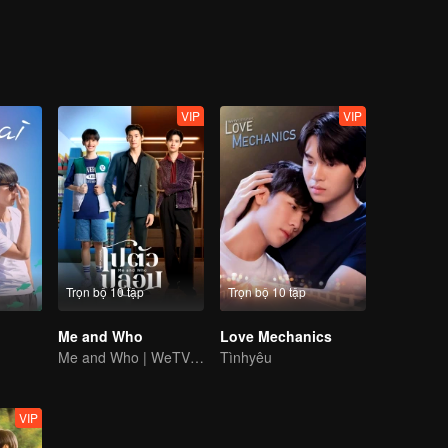
. Also make their dream about being singers.
VIP
VIP
Trọn bộ 10 tập
Trọn bộ 10 tập
Me and Who
Love Mechanics
Me and Who | WeTV Original
Tìnhyêu
VIP