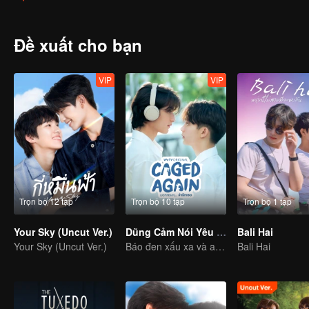
decided to do the exam for attending the same university as Peach
Đề xuất cho bạn
VIP
VIP
Trọn bộ 12 tập
Trọn bộ 10 tập
Trọn bộ 1 tập
Your Sky (Uncut Ver.)
Dũng Cảm Nói Yêu Người
Bali Hai
Your Sky (Uncut Ver.)
Báo đen xấu xa và anh chàng chim cánh cụt
Bali Hai