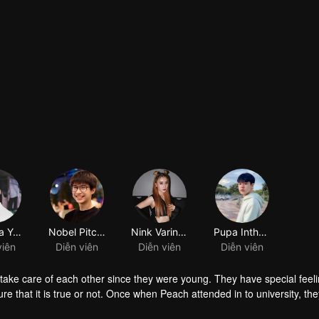
Wattana Yaotao
Nobel Pitchanan Jiemsirikarn
viên
Diễn viên
ake care of each other since they were young. They have special feeli
e that it is true or not. Once when Peach attended in to university, the
he gap between them makes Smart understand his feeling toward Peach