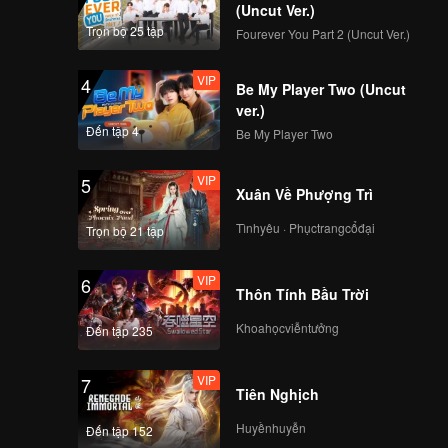
(Uncut Ver.)
Trọn bộ 25 tập
Fourever You Part 2 (Uncut Ver.)
VIP
4
Be My Player Two (Uncut
ver.)
Đến tập 4
Be My Player Two
VIP
5
Xuân Về Phượng Trì
Tìnhyêu · Phụctrangcổđại
Trọn bộ 21 tập
VIP
6
Thôn Tính Bầu Trời
Khoahọcviễntưởng
Đến tập 235
VIP
7
Tiên Nghịch
Huyềnhuyễn
Đến tập 152