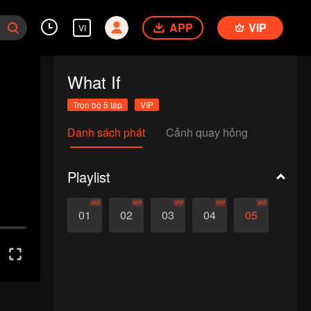
APP
VIP
VI
What If
Trọn bộ 5 tập
VIP
Danh sách phát
Cảnh quay hỏng
Playlist
VIP
VIP
VIP
VIP
VIP
01
02
03
04
05