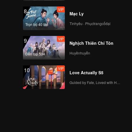
VIP
8
Mạc Ly
Tìnhyêu · Phụctrangcổđại
Trọn bộ 40 tập
VIP
9
Nghịch Thiên Chí Tôn
Huyềnhuyễn
Đến tập 534
VIP
10
Love Actually S5
Guided by Fate, Loved with Heart