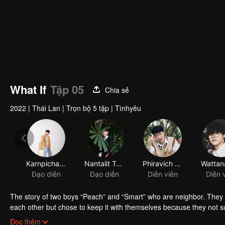
What If
Tập 05
Chia sẻ
2022
|
Thái Lan
|
Trọn bộ 5 tập
|
Tìnhyêu
Karnpicha Sinlertpattana
Nantalit Tampacha
Phiravich Chotsatirasakul
Đạo diễn
Đạo diễn
Diễn viên
Diễn 
The story of two boys “Peach” and “Smart” who are neighbor. They t
each other but chose to keep it with themselves because they not sur
separate. Peach has his new community, new friends and girls. T
Đọc thêm