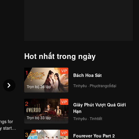
Hot nhất trong ngày
VIP
1
Bách Hoa Sát
Tìnhyêu · Phụctrangcổđại
Trọn bộ 36 tập
VIP
2
Giây Phút Vượt Quá Giới
Hạn
Trọn bộ 33 tập
Tìnhyêu · Tìnhtiết
ngs for
y started
VIP
3
. He
Fourever You Part 2