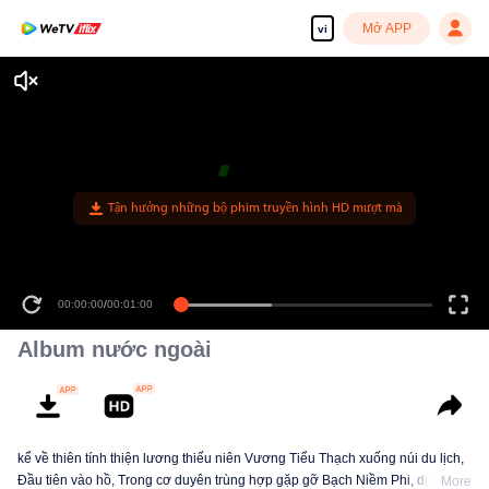
Mở APP
vi
Tận hưởng những bộ phim truyền hình HD mượt mà
00:00:00
/
00:01:00
Album nước ngoài
kể về thiên tính thiện lương thiếu niên Vương Tiểu Thạch xuống núi du lịch,
Đầu tiên vào hồ, Trong cơ duyên trùng hợp gặp gỡ Bạch Niềm Phi, dịu
More