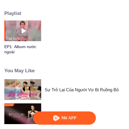
dàng, Tô Mộng gối v.v. Cùng họ xây dựng tình bạn trọn đời, Trong khu vực
Bắc Kinh, Cảm nhận được nghĩa khí huynh đệ, hồng bụi kéo dài, Và trong
Playlist
quá trình này từ thiếu niên ngu dốt dần phát triển thành một mặt độc đáo
"anh hùng " câu chuyện.
Tập cuối
EP1: Album nước
ngoài
You May Like
Sự Trở Lại Của Người Vợ Bị Ruồng Bỏ
Denied Love (Uncut Ver.)
Mở APP