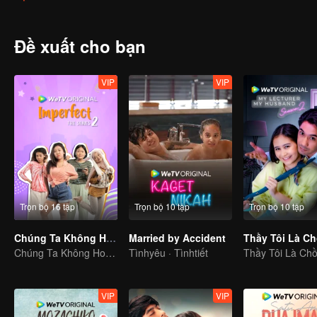
that she was proud of.
Đề xuất cho bạn
VIP
VIP
Trọn bộ 16 tập
Trọn bộ 10 tập
Trọn bộ 10 tập
Chúng Ta Không Hoàn Hảo S2
Married by Accident
Chúng Ta Không Hoàn Hảo S2
Tìnhyêu · Tìnhtiết
Thầy Tôi Là Chồ
VIP
VIP