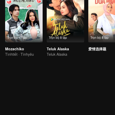
Trọn bộ 17 tập
Trọn bộ 8 tập
Trọn bộ 8 tập
Mozachiko
Teluk Alaska
爱情选择题
Tìnhtiết · Tìnhyêu
Teluk Alaska