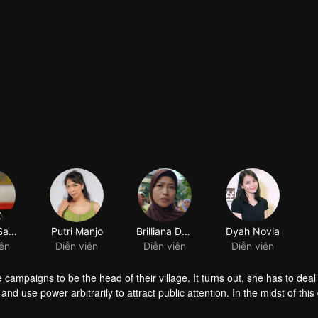
Seteng Sadja
Putri Manjo
Brilliana Desy Arfira
Dyah Novia
iên
Diễn viên
Diễn viên
Diễn viên
ampaigns to be the head of their village. It turns out, she has to deal
 use power arbitrarily to attract public attention. In the midst of this d
ut sacrificing her identity as a leader, wife, mother, and part of village 