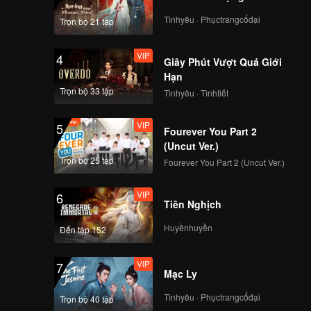
Tìnhyêu · Phụctrangcổđại
Trọn bộ 21 tập
Spoiler EP5: Dirty
politics make blood
VIP
4
boiled! | Tilik The
Giây Phút Vượt Quá Giới
Series
Hạn
Trọn bộ 33 tập
Tìnhyêu · Tìnhtiết
VIP
EP5: Tilik The Series
VIP
5
Fourever You Part 2
(Uncut Ver.)
Trọn bộ 25 tập
Fourever You Part 2 (Uncut Ver.)
Spoiler EP6:
Hartono's minions
VIP
6
interrupt Bu Tejo's
Tiên Nghịch
event | Tilik The
Series
Huyềnhuyễn
Đến tập 152
VIP
EP6: Tilik The Series
VIP
7
Mạc Ly
Tìnhyêu · Phụctrangcổđại
Trọn bộ 40 tập
Spoiler EP7: Nervous!