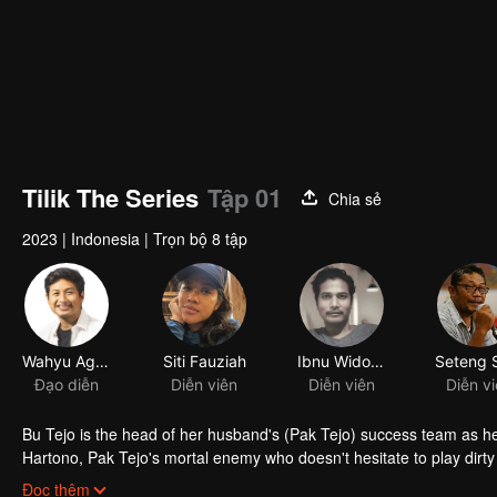
Tilik The Series
Tập 01
Chia sẻ
2023
|
Indonesia
|
Trọn bộ 8 tập
Wahyu Agung Prasetyo
Siti Fauziah
Ibnu Widodo
Đạo diễn
Diễn viên
Diễn viên
Diễn v
Bu Tejo is the head of her husband's (Pak Tejo) success team as he c
Hartono, Pak Tejo's mortal enemy who doesn't hesitate to play dirty and
situation, Bu Tejo must find a way to win to fight for her vision witho
Đọc thêm