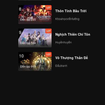
Bu Tejo is really
VIP
8
going to lose? | Tilik
Thôn Tính Bầu Trời
The Series
Khoahọcviễntưởng
Đến tập 235
VIP
EP7: Tilik The Series
VIP
9
Nghịch Thiên Chí Tôn
Huyềnhuyễn
Đến tập 534
Spoiler EP8: Arka is
missing, but why is
VIP
10
Wulan the one to
Vô Thượng Thần Đế
blame? | Tilik The
Series
Đấutranh
Đến tập 611
VIP
EP8: Tilik The Series
Bloopers EP7:
Hartono gets his
KARMA | Tilik The