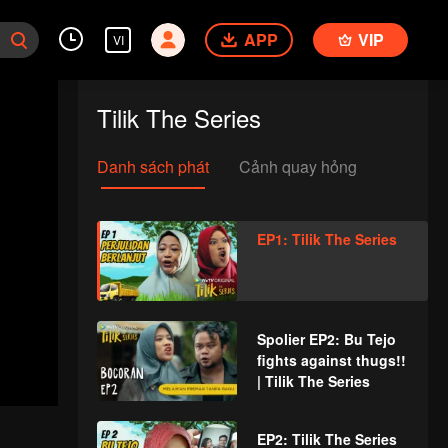
APP
VIP
VI
Tilik The Series
Danh sách phát
Cảnh quay hỏng
EP1: Tilik The Series
Spolier EP2: Bu Tejo
fights against thugs!!
| Tilik The Series
EP2: Tilik The Series