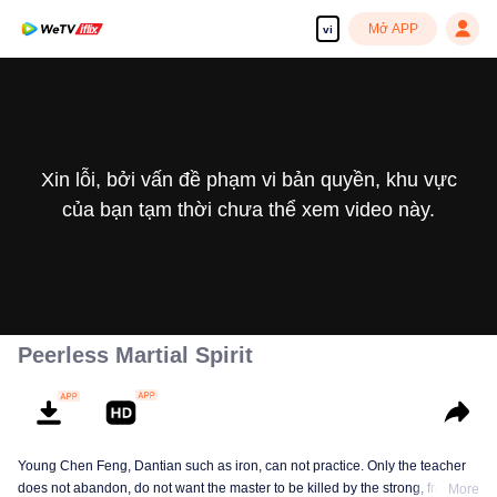
Mở APP
vi
Xin lỗi, bởi vấn đề phạm vi bản quyền, khu vực
của bạn tạm thời chưa thể xem video này.
Peerless Martial Spirit
Young Chen Feng, Dantian such as iron, can not practice. Only the teacher
does not abandon, do not want the master to be killed by the strong, from
More