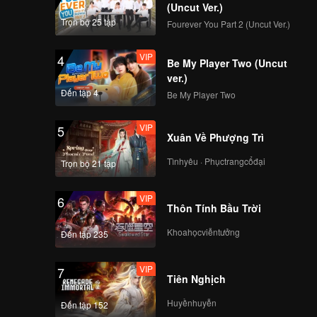
(Uncut Ver.)
Trọn bộ 25 tập
Fourever You Part 2 (Uncut Ver.)
VIP
4
Be My Player Two (Uncut
ver.)
Đến tập 4
Be My Player Two
VIP
5
Xuân Về Phượng Trì
Tìnhyêu · Phụctrangcổđại
Trọn bộ 21 tập
VIP
6
Thôn Tính Bầu Trời
Khoahọcviễntưởng
Đến tập 235
VIP
7
Tiên Nghịch
Huyềnhuyễn
Đến tập 152