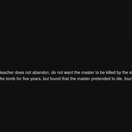
teacher does not abandon, do not want the master to be killed by the s
he tomb for five years, but found that the master pretended to die, fou
. From then on, Chen Feng rose up against the sky, set foot on the roa