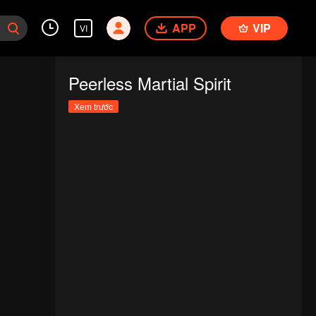
APP
VIP
VI
Peerless Martial Spirit
Xem trước