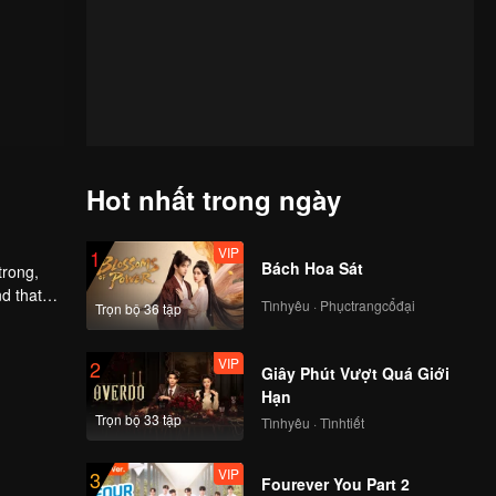
Hot nhất trong ngày
VIP
1
Bách Hoa Sát
trong,
nd that
Tìnhyêu · Phụctrangcổđại
Trọn bộ 36 tập
d to find
VIP
2
Giây Phút Vượt Quá Giới
Hạn
Trọn bộ 33 tập
Tìnhyêu · Tìnhtiết
VIP
3
Fourever You Part 2