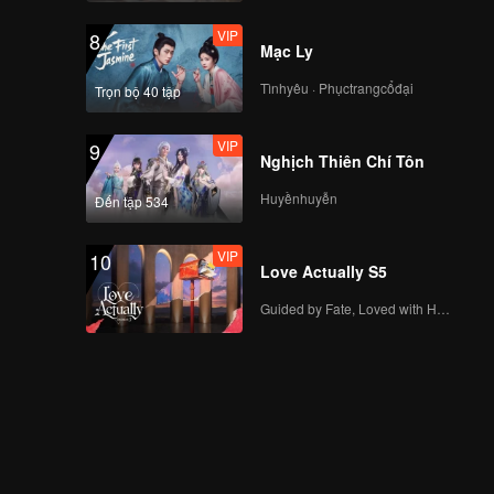
VIP
8
Mạc Ly
Tìnhyêu · Phụctrangcổđại
Trọn bộ 40 tập
VIP
9
Nghịch Thiên Chí Tôn
Huyềnhuyễn
Đến tập 534
VIP
10
Love Actually S5
Guided by Fate, Loved with Heart