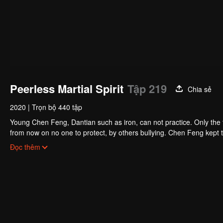
Peerless Martial Spirit
Tập 219
Chia sẻ
2020
|
Trọn bộ 440 tập
Young Chen Feng, Dantian such as iron, can not practice. Only the 
from now on no one to protect, by others bullying. Chen Feng kept t
the master left the supreme dragon blood, mysterious ancient tripod
Đọc thêm
the master and become the strong.