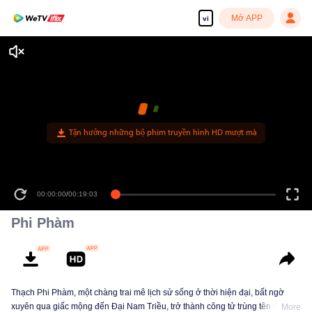
Mở APP
vi
Tận hưởng những bộ phim truyền hình HD mượt mà
00:00:00
/
00:19:03
Phi Phàm
Thạch Phi Phàm, một chàng trai mê lịch sử sống ở thời hiện đại, bất ngờ
xuyên qua giấc mộng đến Đại Nam Triều, trở thành công tử trùng tên trứ
More