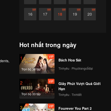
VIP
VIP
VIP
VIP
VIP
16
17
18
19
20
Hot nhất trong ngày
VIP
1
Bách Hoa Sát
udents,
Tìnhyêu · Phụctrangcổđại
Trọn bộ 36 tập
VIP
2
Giây Phút Vượt Quá Giới
Hạn
Trọn bộ 33 tập
Tìnhyêu · Tìnhtiết
VIP
3
Fourever You Part 2