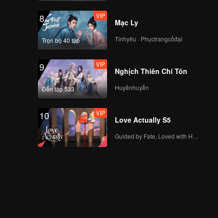
VIP
8
Mạc Ly
Tìnhyêu · Phụctrangcổđại
Trọn bộ 40 tập
VIP
9
Nghịch Thiên Chí Tôn
Huyềnhuyễn
Đến tập 533
VIP
10
Love Actually S5
Guided by Fate, Loved with Heart