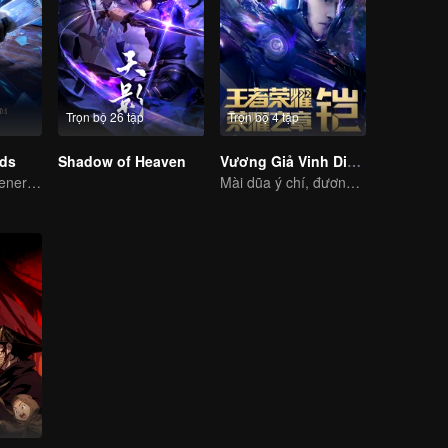
Trọn bộ 26 tập
Trọn bộ 4 tập
rds
Shadow of Heaven
Vương Giả Vinh Diệu - Vinh Diệu Chi Chương: Mệnh Vận Thiên
The mysterious energy from cards caused a war, how did Chen Mu handle it?
Mài dũa ý chí, đương đầu số phận