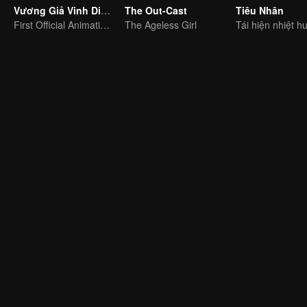
Vương Giả Vinh Diệu - Vinh Diệu Chi Chương: Thành Toái Nguyệt
The Out-Cast
Tiêu Nhân
First Official Animation of Honor of Kings
The Ageless Girl