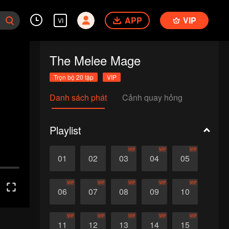
APP
VIP
VI
The Melee Mage
Trọn bộ 20 tập
VIP
Danh sách phát
Cảnh quay hỏng
Playlist
VIP
VIP
VIP
01
02
03
04
05
VIP
VIP
VIP
VIP
VIP
06
07
08
09
10
VIP
VIP
VIP
VIP
VIP
11
12
13
14
15