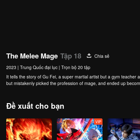
The Melee Mage
Tập 18
Chia sẻ
2023
|
Trung Quốc đại lục
|
Trọn bộ 20 tập
It tells the story of Gu Fei, a super martial artist but a gym teach
but mistakenly picked the profession of mage, and ended up becom
Đề xuất cho bạn
VIP