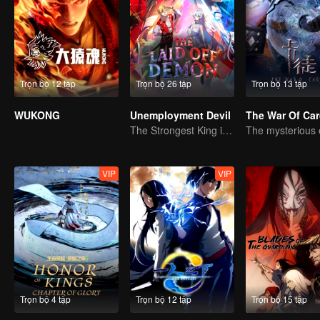
Trọn bộ 12 tập
Trọn bộ 26 tập
Trọn bộ 13 tập
WUKONG
Unemployment Devil
The War Of Ca
The Strongest King in the Demon World Suddenly Gets Laid Off?
VIP
VIP
Trọn bộ 4 tập
Trọn bộ 12 tập
Trọn bộ 15 tập