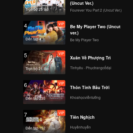
(Uncut Ver.)
Trọn bộ 25 tập
Fourever You Part 2 (Uncut Ver.)
VIP
4
Be My Player Two (Uncut
ver.)
Đến tập 4
Be My Player Two
VIP
5
Xuân Về Phượng Trì
Tìnhyêu · Phụctrangcổđại
Trọn bộ 21 tập
VIP
6
Thôn Tính Bầu Trời
Khoahọcviễntưởng
Đến tập 235
VIP
7
Tiên Nghịch
Huyềnhuyễn
Đến tập 152