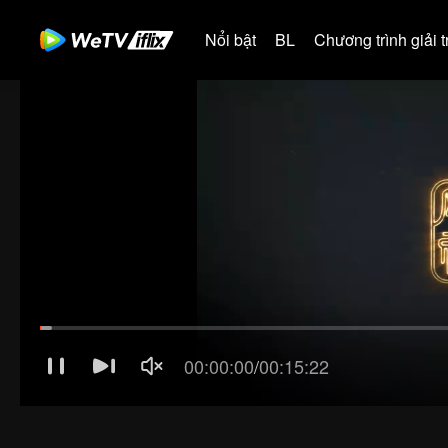
Nổi bật
BL
Chương trình giải tr