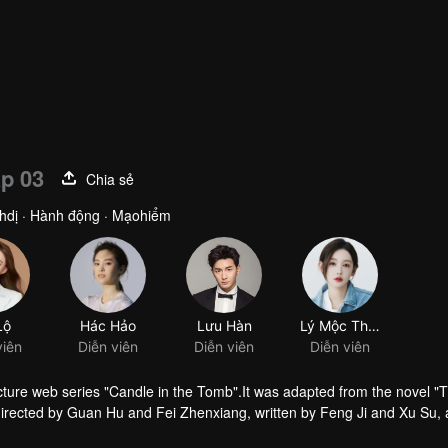
480P
1.0X
VI
p 03
Chia sẻ
inhdị · Hành động · Mạohiểm
Lộ
Hác Hảo
Lưu Hàn
Lý Mộc Thần
viên
Diễn viên
Diễn viên
Diễn viên
ture web series "Candle in the Tomb".It was adapted from the novel "
irected by Guan Hu and Fei Zhenxiang, written by Feng Ji and Xu Su,
tells the story of Hu Bayi and Fa Xiaowang adventure in their ealier age