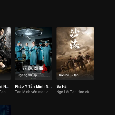
riosity, they accidentally entered the weasel grave where been called “
Trọn bộ 30 tập
Trọn bộ 52 tập
Ma Thổi Đèn Chi Nộ Tinh Tương Tây
Pháp Y Tần Minh Người Sống Sót
Sa Hải
Phan Việt Minh Cao Vỹ Quang phá giải huyền qua nguy hiểm
Tần Minh vén màn chân tướng vụ án thay cho người đã khuất
Ngô Lỗi Tần Hạo cùng bắt đầu cuộc hành trình mạo hiểm