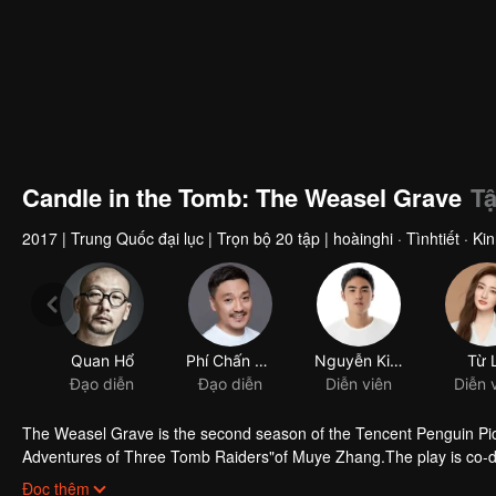
00:00:01
/
00:33:12
Candle in the Tomb: The Weasel Grave
Tậ
2017
|
Trung Quốc đại lục
|
Trọn bộ 20 tập
|
hoàinghi · Tìnhtiết · K
Quan Hổ
Phí Chấn Tường
Nguyễn Kinh Thiên
Từ 
Đạo diễn
Đạo diễn
Diễn viên
Diễn 
The Weasel Grave is the second season of the Tencent Penguin Pic
Adventures of Three Tomb Raiders"of Muye Zhang.The play is co-d
starred by Ruan Jingtian, Xu Lu, Hao Hao, Liu Chao and Li Yujie. It 
Đọc thêm