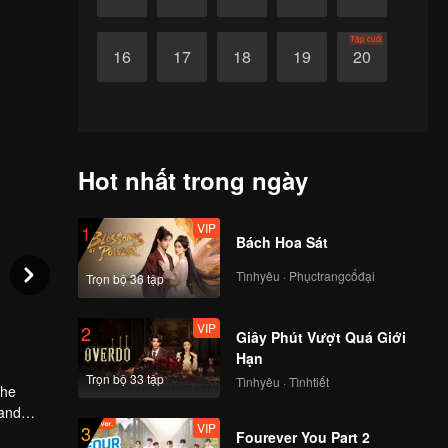
Tập cuối
16
17
18
19
20
Hot nhất trong ngày
VIP
1
Bách Hoa Sát
Tìnhyêu · Phụctrangcổđại
Trọn bộ 36 tập
VIP
2
Giây Phút Vượt Quá Giới
Hạn
Trọn bộ 33 tập
Tìnhyêu · Tìnhtiết
The
 and
VIP
3
, they
Fourever You Part 2