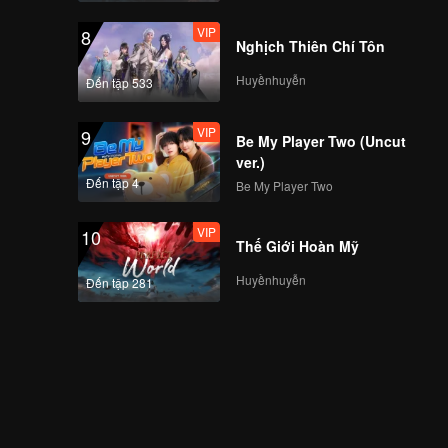
VIP
8
Nghịch Thiên Chí Tôn
Huyềnhuyễn
Đến tập 533
VIP
9
Be My Player Two (Uncut
ver.)
Đến tập 4
Be My Player Two
VIP
10
Thế Giới Hoàn Mỹ
Huyềnhuyễn
Đến tập 281