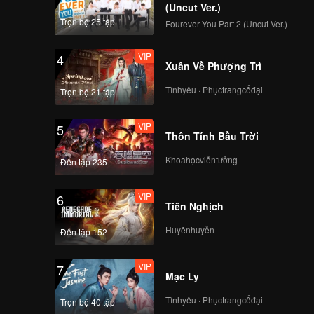
Death
(Uncut Ver.)
Trọn bộ 25 tập
Fourever You Part 2 (Uncut Ver.)
VIP
4
Xuân Về Phượng Trì
Tìnhyêu · Phụctrangcổđại
Trọn bộ 21 tập
VIP
5
Thôn Tính Bầu Trời
Khoahọcviễntưởng
Đến tập 235
VIP
6
Tiên Nghịch
Huyềnhuyễn
Đến tập 152
VIP
7
Mạc Ly
Tìnhyêu · Phụctrangcổđại
Trọn bộ 40 tập