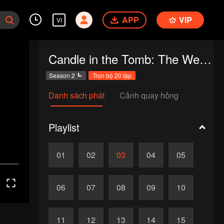
APP
VIP
VI
Candle in the Tomb: The Weasel Grave
Season 2
Trọn bộ 20 tập
Danh sách phát
Cảnh quay hỏng
Playlist
01
02
03
04
05
06
07
08
09
10
11
12
13
14
15