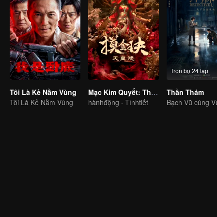
Trọn bộ 24 tập
Tôi Là Kẻ Nằm Vùng
Mạc Kim Quyết: Thiên Tinh Lăng
Thần Thám
Tôi Là Kẻ Nằm Vùng
hànhđộng · Tìnhtiết