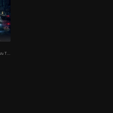
Bạch Vũ cùng Vưu Tĩnh Như phá giải kì án Dân Quốc