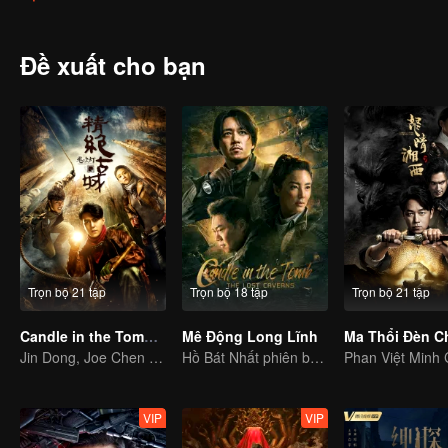
met Hua Mei, Ding Sitian,Yan Zi and other girls, because of their cu
gaze " and find the remain of the Japan's" water supply army ".
Đề xuất cho bạn
Trọn bộ 21 tập
Trọn bộ 18 tập
Trọn bộ 21 tập
Candle in the Tomb: the Ancient City of Jingjue
Mê Động Long Lĩnh
Jin Dong, Joe Chen unlock an adventure in the tomb
Hồ Bát Nhất phiên bản Phan Việt Minh
VIP
VIP