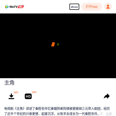
打开App
zh-cn
主角
电视剧《主角》讲述了秦腔名伶忆秦娥阴差阳错被舅舅胡三元带入剧团，经历
了近半个世纪的兴衰更替、起废沉浮，从牧羊女成长为一代秦腔名伶。同时该
全部