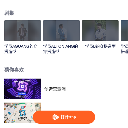
这些男孩，一起来PICK你喜欢的少年吧！
剧集
学员AGUANG的穿
学员ALTON ANG的
学员B的穿搭造型
学员
搭造型
穿搭造型
搭
猜你喜欢
创造营亚洲
创造营亚洲 第二季
打开App