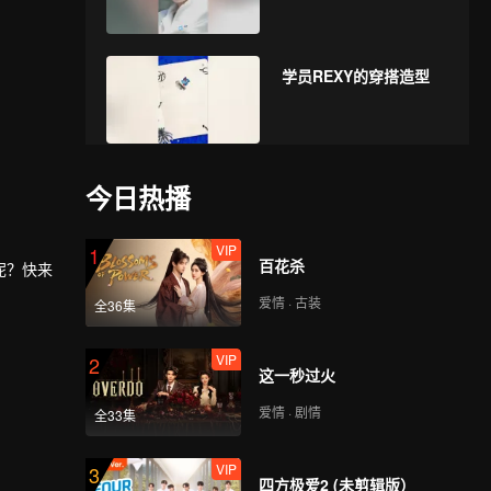
学员REXY的穿搭造型
学员RICKY的穿搭造型
今日热播
VIP
1
百花杀
呢？快来
学员RYAN WINTER的
爱情 · 古装
全36集
穿搭造型
VIP
2
这一秒过火
学员SENA的穿搭造型
爱情 · 剧情
全33集
VIP
3
四方极爱2 (未剪辑版）