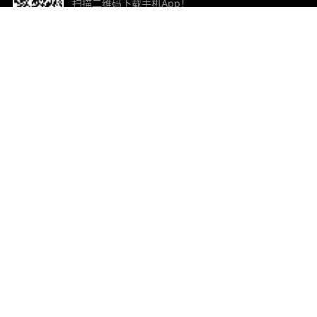
扫描二维码下载手机App！
帮助与反馈
关
意见反馈
加
联
电子
ted.