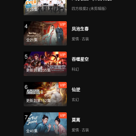
学员SHEN的穿搭造型
四方极爱2 (未剪辑版）
全25集
VIP
4
凤池生春
学员SHOYA的穿搭造型
爱情 · 古装
全21集
VIP
5
吞噬星空
学员SICHEN的穿搭造型
科幻
更新到第235集
VIP
6
仙逆
学员SMART的穿搭造型
玄幻
更新到第152集
VIP
7
莫离
学员SUNNY的穿搭造型
爱情 · 古装
全40集