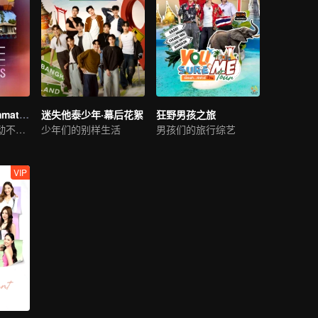
LOVE(X): Roommates
迷失他泰少年·幕后花絮
狂野男孩之旅
同一屋檐下，心动不设防！LOVE(X)合拍室友特辑
少年们的别样生活
男孩们的旅行综艺
VIP