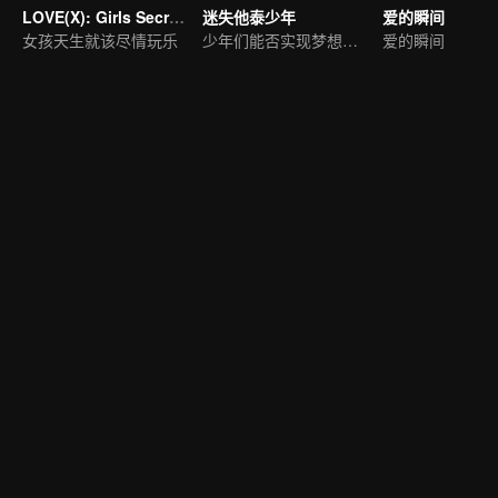
LOVE(X): Girls Secret Party
迷失他泰少年
爱的瞬间
女孩天生就该尽情玩乐
少年们能否实现梦想之旅？
爱的瞬间