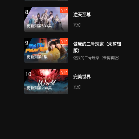
VIP
8
逆天至尊
学员TADALEE的穿搭造
玄幻
更新到第533集
型
VIP
9
做我的二号玩家（未剪辑
版）
学员TATA的穿搭造型
更新到第3集
做我的二号玩家（未剪辑版）
VIP
10
完美世界
学员THI-O的穿搭造型
玄幻
更新到第280集
学员TIAN QI的穿搭造型