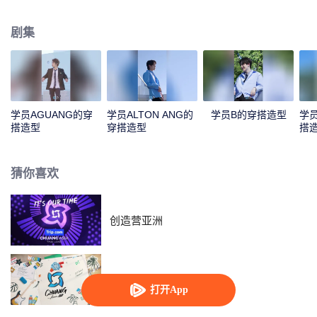
这些男孩，一起来PICK你喜欢的少年吧！
剧集
学员AGUANG的穿
学员ALTON ANG的
学员B的穿搭造型
学员
搭造型
穿搭造型
搭
猜你喜欢
创造营亚洲
创造营亚洲 第二季
打开App