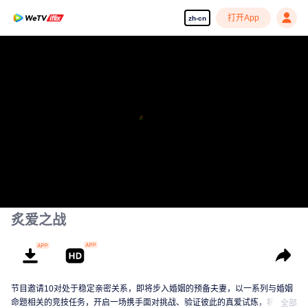
打开App
zh-cn
炙爱之战
节目邀请10对处于稳定亲密关系，即将步入婚姻的预备夫妻，以一系列与婚姻
命题相关的竞技任务，开启一场携手面对挑战、验证彼此的真爱试炼，将未来
全部