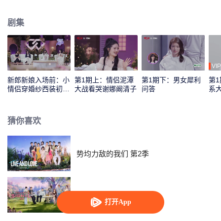
婚姻要面对的重重无形考验，演化成有形的任务进行提前预演，将所有不可预
知的障碍，浓缩成这一场可以携手面对的生存挑战。同时，以此争夺由节目提
剧集
供的，唯一的“结婚心愿”助力。
VIP
新郎新娘入场前：小
第1期上：情侣泥潭
第1期下：男女犀利
第
情侣穿婚纱西装初见
大战看哭谢娜阚清子
问答
系
面
修
猜你喜欢
势均力敌的我们 第2季
心动的信号 第8季
打开App