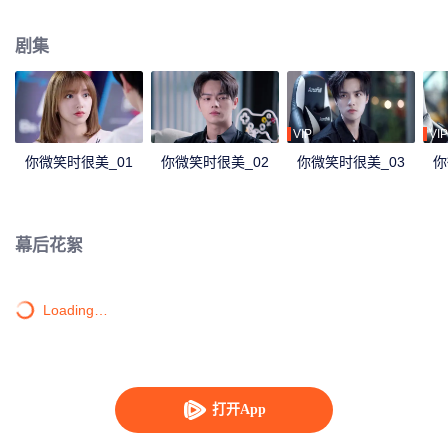
情。最终，在OPL的全国总决赛中，童谣和陆思诚一起带领着ZGDX捧起了冠
军奖杯。
剧集
VIP
VIP
你微笑时很美_01
你微笑时很美_02
你微笑时很美_03
你
幕后花絮
Loading…
打开App