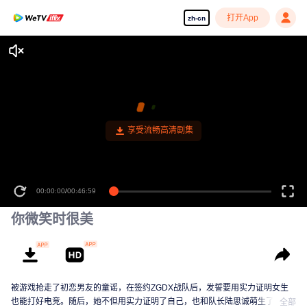
打开App
zh-cn
享受流畅高清剧集
00:00:00
/
00:46:59
你微笑时很美
被游戏抢走了初恋男友的童谣，在签约ZGDX战队后，发誓要用实力证明女生
也能打好电竞。随后，她不但用实力证明了自己，也和队长陆思诚萌生了感
全部