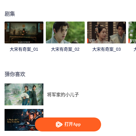
问询及验尸等手段，连破四件凶案，为死者平冤，还生者公道的故事。
剧集
VIP
VIP
大宋有奇案_01
大宋有奇案_02
大宋有奇案_03
猜你喜欢
将军家的小儿子
大唐重案组
打开App