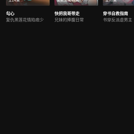
勾心
快把我哥带走
穿书自救指南
复仇黑莲花情陷痞少
兄妹的捧腹日常
书穿反派虐男主