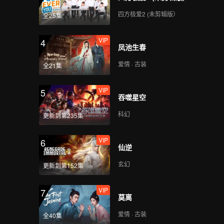
四方极爱2 (未剪辑版）
全25集
VIP
4
凤池生春
爱情 · 古装
全21集
VIP
5
吞噬星空
科幻
更新到第235集
VIP
6
仙逆
玄幻
更新到第152集
VIP
7
莫离
爱情 · 古装
全40集