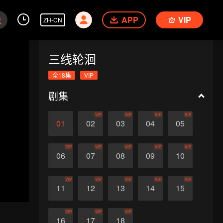
APP
VIP
ZH-CN
三线轮洄
全18集
VIP
剧集
VIP
VIP
VIP
VIP
01
02
03
04
05
VIP
VIP
VIP
VIP
VIP
06
07
08
09
10
VIP
VIP
VIP
VIP
VIP
11
12
13
14
15
VIP
VIP
VIP
16
17
18