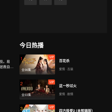
今日热播
VIP
1
百花杀
技。易
拯救自
爱情 · 古装
全36集
VIP
2
这一秒过火
爱情 · 剧情
全33集
VIP
3
四方极爱2 (未剪辑版）