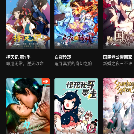
全13集
全25集
全12集
择天记 第1季
白夜玲珑
国民老公带回家 
命运无常，逆天改命
追寻真爱的奇幻之旅
新婚之夜三不许
VIP
全24集
更新到第48集
全10集