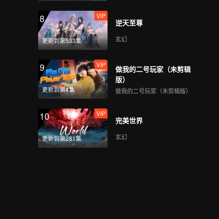
VIP
8
逆天至尊
玄幻
更新到第533集
VIP
9
做我的二号玩家（未剪辑
版）
更新到第4集
做我的二号玩家（未剪辑版）
VIP
10
完美世界
玄幻
更新到第281集