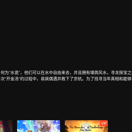
。何为“水诡”，他们可以在水中自由来去，并且拥有堪舆风水，寻龙探宝之
一次“开金汤”的过程中，易飒偶遇并救下了宗杭。为了找寻当年真相和能够
入“祖源金汤”。
VIP