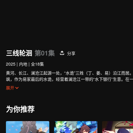
三线轮洄
第01集
分享
2025
|
内地
|
全18集
黄河、长江、澜沧江起源一处，“水诡”三姓（丁、姜、易）沿江而居
飒，作为易家最后的水诡，经营着澜沧江一带的“水下银行”生意。在
己，易飒训练宗杭成为专业“水诡”，和丁家水诡丁玉蝶一起三人下水进
展开
为你推荐