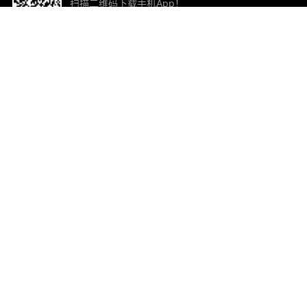
扫描二维码下载手机App！
帮助与反馈
关
意见反馈
加
联
电子
ted.