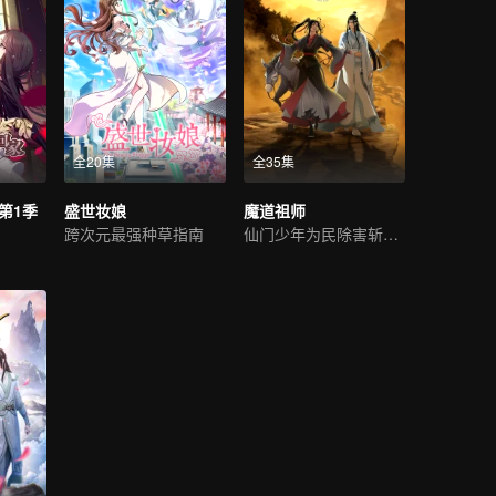
全20集
全35集
第1季
盛世妆娘
魔道祖师
跨次元最强种草指南
仙门少年为民除害斩邪祟