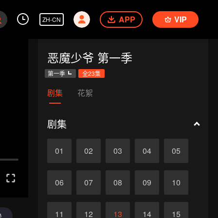
APP
VIP
ZH-CN
恶魔少爷 第一季
第一季
全23集
剧集
花絮
剧集
01
02
03
04
05
06
07
08
09
10
11
12
13
14
15