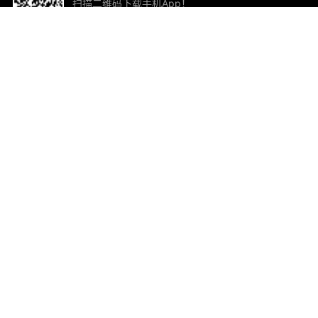
扫描二维码下载手机App！
帮助与反馈
关
意见反馈
加
联
电子
ted.