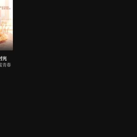
时光
蜜青春