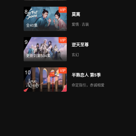
VIP
8
莫离
爱情 · 古装
全40集
VIP
9
逆天至尊
玄幻
更新到第534集
VIP
10
半熟恋人 第5季
命定指引，赤诚相爱