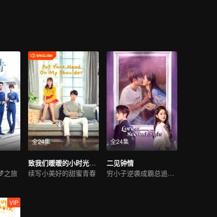
轻人应有的那种朝气和精神，坚强不屈的安初夏决定从自己做起，改变现
之间的关系也慢慢的有了改变。
全24集
全24集
致我们暖暖的小时光（英语版）
二见钟情
梦之旅
续写小美好的甜蜜青春
穷小子逆袭成霸总追初恋
VIP