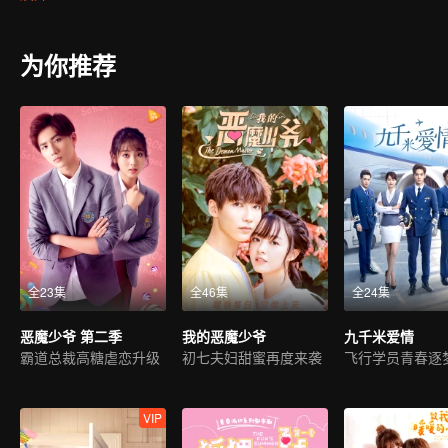
里的风气十分颓靡，班上的同学们过着丰衣足食的生活，丝毫没有年
过程中，安初夏收获了凌寒羽和江辰川的好感和追求，而她和韩七录
为你推荐
全23集
全46集
全24集
恶魔少爷 第二季
我的恶魔少爷
九千米爱情
霸道总裁高糖虐恋升级
初七夫妇甜蜜再度来袭
飞行学员青春逐
VIP