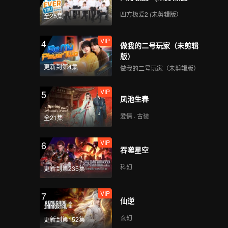
状。在此
四方极爱2 (未剪辑版）
全25集
VIP
4
做我的二号玩家（未剪辑
版）
更新到第4集
做我的二号玩家（未剪辑版）
VIP
5
凤池生春
爱情 · 古装
全21集
VIP
6
吞噬星空
科幻
更新到第235集
VIP
7
仙逆
玄幻
更新到第152集