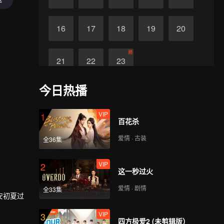
16
17
18
19
20
终
21
22
23
今日热播
VIP
1
百花杀
爱情 · 古装
全36集
VIP
2
这一秒过火
爱情 · 剧情
全33集
安初夏过
VIP
3
贵族学校
四方极爱2 (未剪辑版）