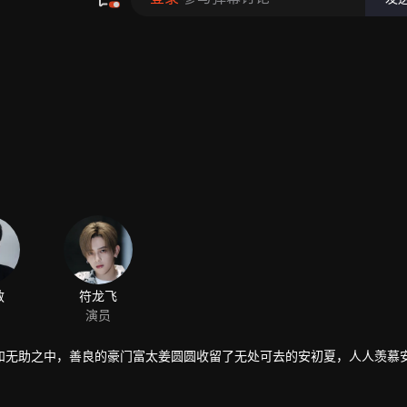
和无助之中，善良的豪门富太姜圆圆收留了无处可去的安初夏，人人羡慕
然而实际上，安初夏和韩七录相互看不顺眼，是一见面就要吵架的冤家。