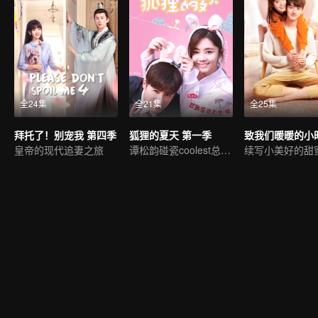
全24集
全21集
全25集
拜托了！别宠我 第四季
狐狸的夏天 第一季
致我们暖暖的小
皇帝的现代追妻之旅
谭松韵碰瓷coolest总裁姜潮
续写小美好的甜