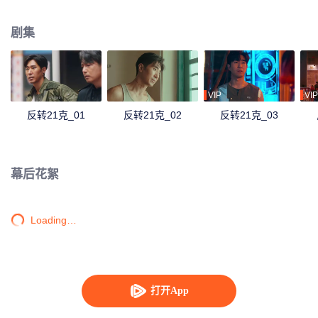
挫败政变。借大小姐赵晴云暗中助力，将真相公之于众。
剧集
VIP
VIP
反转21克_01
反转21克_02
反转21克_03
幕后花絮
Loading…
打开App