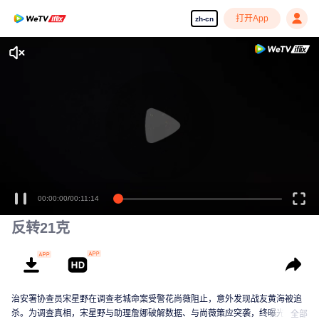
打开App
zh-cn
00:00:00
/
00:11:14
反转21克
治安署协查员宋星野在调查老城命案受警花尚薇阻止，意外发现战友黄海被追
杀。为调查真相，宋星野与助理詹娜破解数据、与尚薇策应突袭，终曝光黑幕
全部