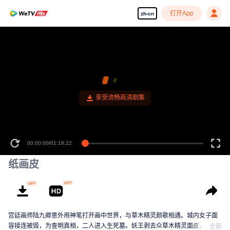
打开App
zh-cn
享受流畅高清剧集
00:00:00
/
01:18:22
纸画皮
宫廷画师陆九卿意外用神笔打开画中世界，与草木精灵颜歌相遇。城内女子面
容接连被毁，为查明真相，二人进入生死墓。妖王剥去众草木精灵面皮，丢失
全部