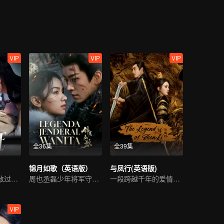
半灵魂和尉迟龙炎融合，助尉迟龙炎打败了反派。
VIP
VIP
VIP
全36集
全39集
）
锦月如歌（英语版）
与凤行(英语版)
张晚意王楚然宿敌过家家
周也丞磊少年将军守护家国
一段跨越千年的爱情故事
VIP