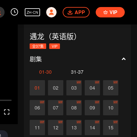
APP
VIP
ZH-CN
遇龙（英语版）
全37集
VIP
剧集
01-30
31-37
VIP
VIP
VIP
01
02
03
04
05
VIP
VIP
VIP
VIP
VIP
06
07
08
09
10
VIP
VIP
VIP
VIP
VIP
11
12
13
14
15