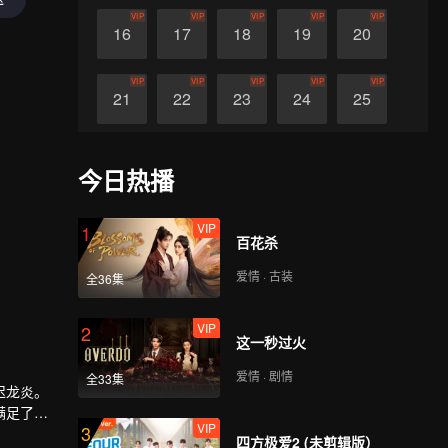
VIP
VIP
VIP
VIP
VIP
16
17
18
19
20
VIP
VIP
VIP
VIP
VIP
21
22
23
24
25
VIP
VIP
VIP
VIP
VIP
26
27
28
29
30
今日热播
VIP
1
百花杀
爱情 · 古装
全36集
VIP
2
这一秒过火
爱情 · 剧情
全33集
迟龙炎。
满足了流
VIP
3
迟龙炎的
四方极爱2 (未剪辑版）