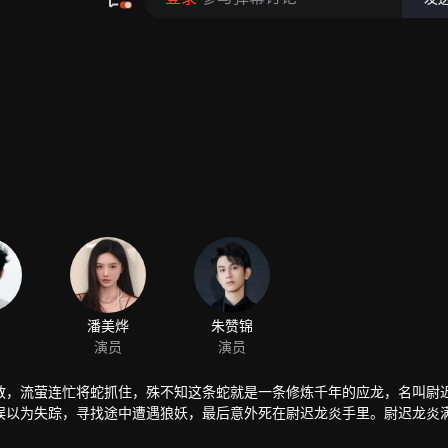
散，流萤连忙将蛇抓住，殊不知这条蛇就是一条修炼千年的应龙，名叫尉
误以为失踪，寻找途中遭遇狼妖，最后意外死在尉迟龙炎手里。尉迟龙炎
，私下里却一直保护着流萤的一世又一世，直到第四世顾轻烟，才知道尉