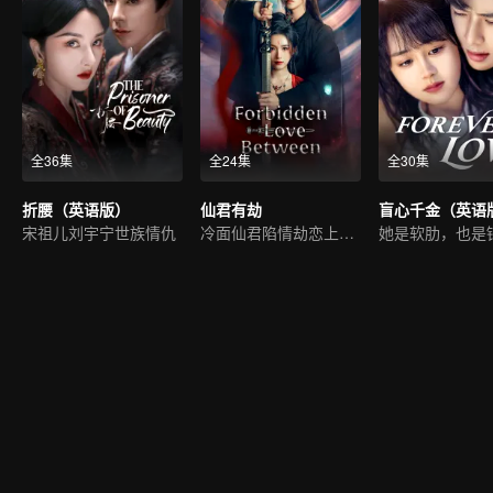
全36集
全24集
全30集
折腰（英语版）
仙君有劫
盲心千金（英语
宋祖儿刘宇宁世族情仇
冷面仙君陷情劫恋上魔女
她是软肋，也是