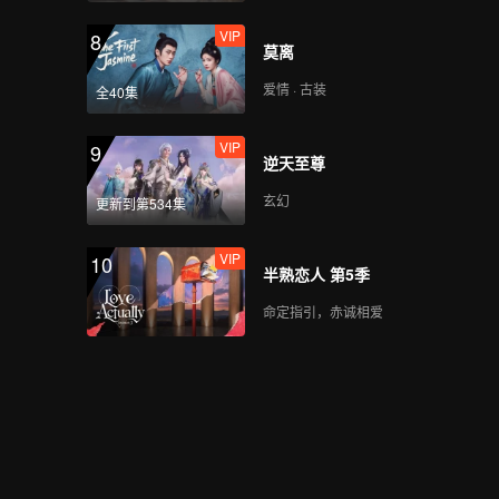
VIP
8
莫离
爱情 · 古装
全40集
VIP
9
逆天至尊
玄幻
更新到第534集
VIP
10
半熟恋人 第5季
命定指引，赤诚相爱