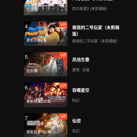
四方极爱2 (未剪辑版）
全25集
VIP
4
做我的二号玩家（未剪辑
版）
更新到第4集
做我的二号玩家（未剪辑版）
VIP
5
凤池生春
爱情 · 古装
全21集
VIP
6
吞噬星空
科幻
更新到第235集
VIP
7
仙逆
玄幻
更新到第152集