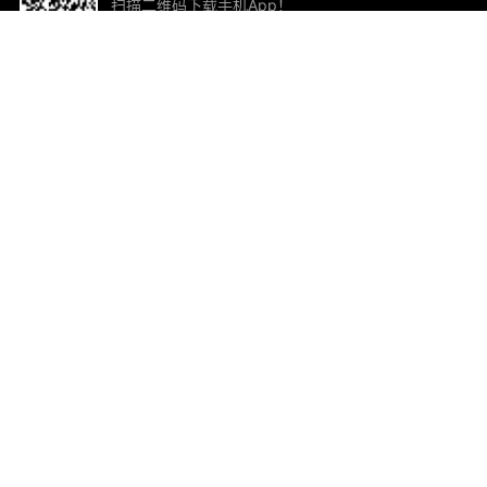
扫描二维码下载手机App！
帮助与反馈
关
意见反馈
加
联
电子
ted.