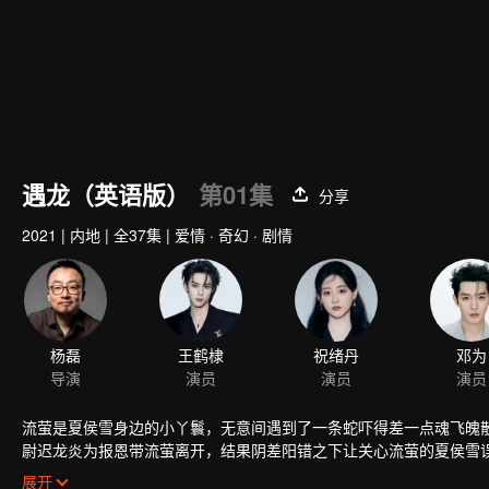
遇龙（英语版）
第01集
分享
2021
|
内地
|
全37集
|
爱情 · 奇幻 · 剧情
流萤是夏侯雪身边的小丫鬟，无意间遇到了一条蛇吓得差一点魂飞魄
尉迟龙炎为报恩带流萤离开，结果阴差阳错之下让关心流萤的夏侯雪
萤的心愿，救回小姐并守护她三世。就这样尉迟龙炎一面履行着承诺
展开