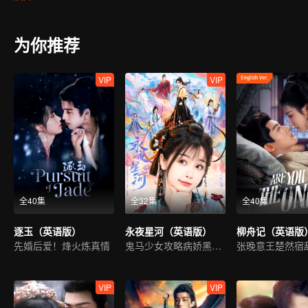
存在，为救被天条惩戒的尉迟龙炎被命格星君吸收了灵魂，最后另一
为你推荐
VIP
VIP
全40集
全32集
全40集
逐玉（英语版）
永夜星河（英语版）
柳舟记（英语版
先婚后爱！烽火炼真情
鬼马少女攻略病娇黑莲花
VIP
VIP