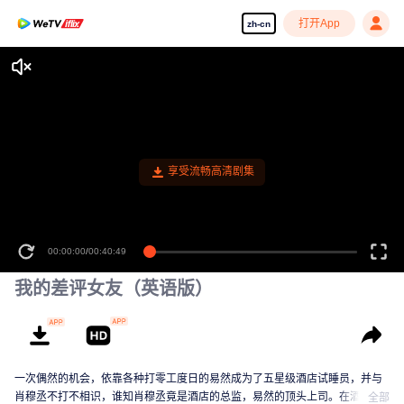
打开App
zh-cn
享受流畅高清剧集
00:00:00
/
00:40:49
我的差评女友（英语版）
一次偶然的机会，依靠各种打零工度日的易然成为了五星级酒店试睡员，并与
肖穆丞不打不相识，谁知肖穆丞竟是酒店的总监，易然的顶头上司。在酒店的
全部