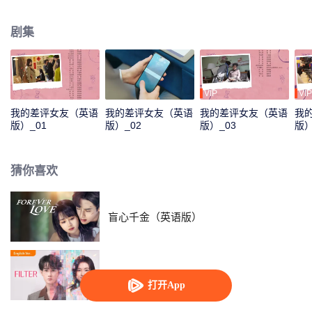
日常工作中，二人遇到了形形色色的住客以及酒店经营不善的困境，易然和肖
穆丞携手解决酒店危机。两个不同世界的人在朝夕相处中虽然矛盾重重，却不
剧集
知不觉相互靠近……
VIP
VIP
我的差评女友（英语
我的差评女友（英语
我的差评女友（英语
我
版）_01
版）_02
版）_03
版）
猜你喜欢
盲心千金（英语版）
滤镜(英语版)
打开App