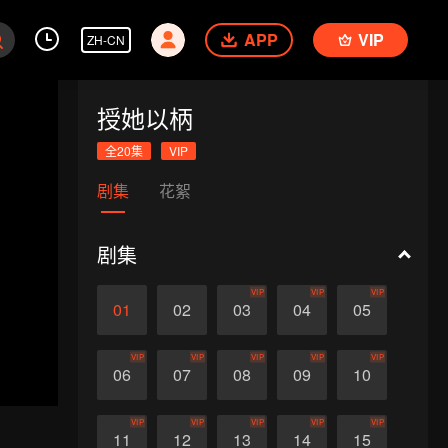
APP
VIP
ZH-CN
授她以柄
全20集
VIP
剧集
花絮
剧集
VIP
VIP
VIP
01
02
03
04
05
VIP
VIP
VIP
VIP
VIP
06
07
08
09
10
VIP
VIP
VIP
VIP
VIP
11
12
13
14
15