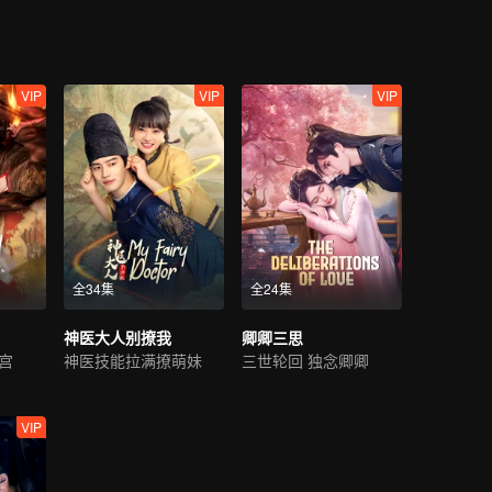
VIP
VIP
VIP
全34集
全24集
神医大人别撩我
卿卿三思
宫
神医技能拉满撩萌妹
三世轮回 独念卿卿
VIP