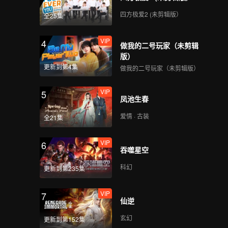
四方极爱2 (未剪辑版）
全25集
VIP
4
做我的二号玩家（未剪辑
版）
更新到第4集
做我的二号玩家（未剪辑版）
VIP
5
凤池生春
爱情 · 古装
全21集
VIP
6
吞噬星空
科幻
更新到第235集
VIP
7
仙逆
玄幻
更新到第152集