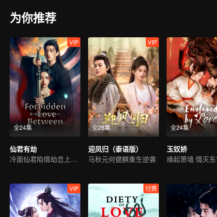
为你推荐
VIP
VIP
全24集
全28集
全24集
仙君有劫
迎凤归（泰语版）
玉奴娇
冷面仙君陷情劫恋上魔女
马秋元何健麒重生逆袭
缘起萧墙 情灭东
VIP
付费