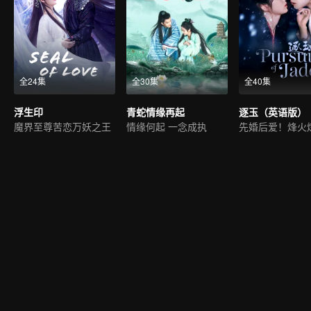
全24集
全30集
全40集
浮生印
青蛇情缘再起
逐玉（英语版）
魔界至尊苦恋万妖之王
情缘何起 一念成执
先婚后爱！烽火