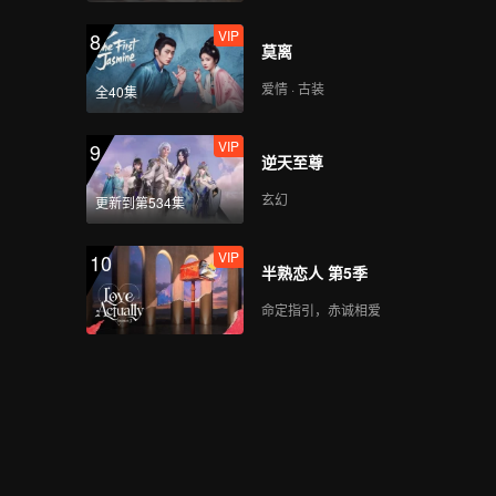
VIP
8
莫离
爱情 · 古装
全40集
VIP
9
逆天至尊
玄幻
更新到第534集
VIP
10
半熟恋人 第5季
命定指引，赤诚相爱