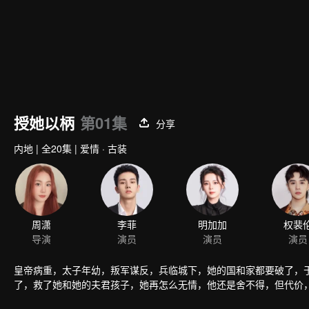
授她以柄
第01集
分享
内地
|
全20集
|
爱情 · 古装
周潇
李菲
明加加
权裴
导演
演员
演员
演员
皇帝病重，太子年幼，叛军谋反，兵临城下，她的国和家都要破了，
了，救了她和她的夫君孩子，她再怎么无情，他还是舍不得，但代价