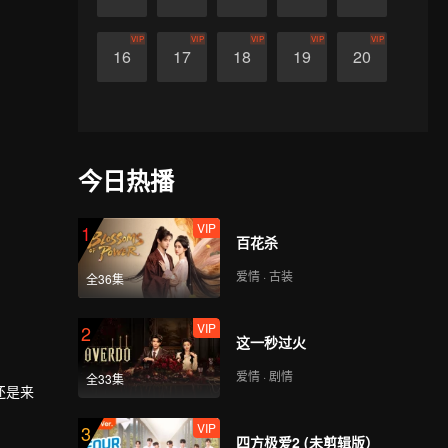
VIP
VIP
VIP
VIP
VIP
16
17
18
19
20
今日热播
VIP
1
百花杀
爱情 · 古装
全36集
VIP
2
这一秒过火
爱情 · 剧情
全33集
还是来
VIP
3
四方极爱2 (未剪辑版）