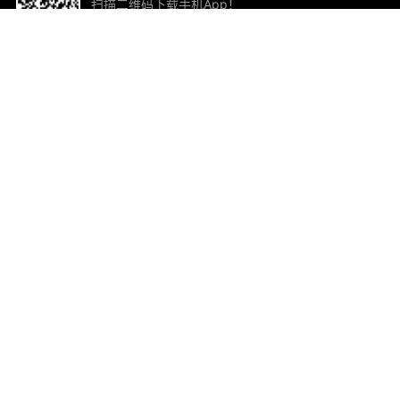
扫描二维码下载手机App！
帮助与反馈
关
意见反馈
加
联
电子
ted.