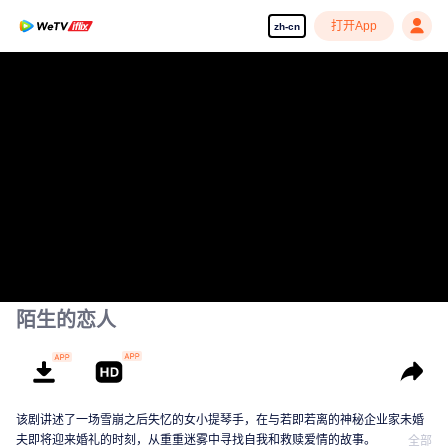
打开App
zh-cn
陌生的恋人
该剧讲述了一场雪崩之后失忆的女小提琴手，在与若即若离的神秘企业家未婚
夫即将迎来婚礼的时刻，从重重迷雾中寻找自我和救赎爱情的故事。
全部