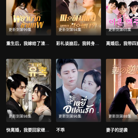
更新到第99集
更新到第94集
更新到第65集
重生后，我嫁给了渣男的死对头
彩礼谈崩后，我转身和千亿首富领证（韩语版）
更新到第98集
更新到第96集
更新到第88集
快离婚，我要回家继承亿万家产（韩语版）
不乖
妻子的逆袭