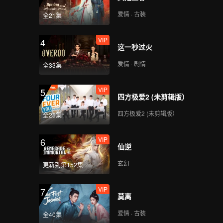
爱情 · 古装
全21集
VIP
4
这一秒过火
爱情 · 剧情
全33集
VIP
5
四方极爱2 (未剪辑版）
四方极爱2 (未剪辑版）
全25集
VIP
6
仙逆
玄幻
更新到第152集
VIP
7
莫离
爱情 · 古装
全40集