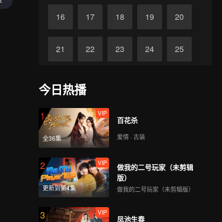
16
17
18
19
20
21
22
23
24
25
26
27
28
29
30
今日热播
VIP
1
百花杀
爱情 · 古装
全36集
VIP
2
做我的二号玩家（未剪辑
版）
更新到第4集
做我的二号玩家（未剪辑版）
VIP
3
凤池生春