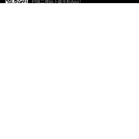
扫描二维码下载手机App！
帮助与反馈
关
意见反馈
加
联
电子
ted.