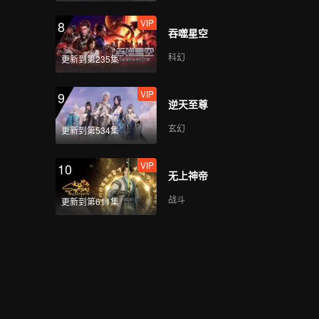
VIP
8
吞噬星空
科幻
更新到第235集
VIP
9
逆天至尊
玄幻
更新到第534集
VIP
10
无上神帝
战斗
更新到第611集