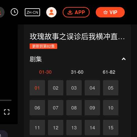
APP
VIP
ZH-CN
玫瑰故事之误诊后我横冲直撞（韩语版）
更新到第82集
剧集
01-30
31-60
61-82
01
02
03
04
05
06
07
08
09
10
11
12
13
14
15