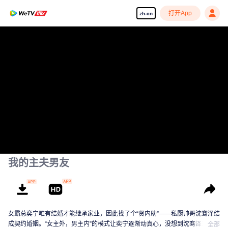
打开App
zh-cn
我的主夫男友
女霸总奕宁唯有结婚才能继承家业，因此找了个“贤内助”——私厨帅哥沈骞泽结
成契约婚姻。“女主外，男主内”的模式让奕宁逐渐动真心，没想到沈骞泽却深藏
全部