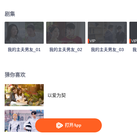
惊天秘密，他这样蓄意靠近，她也在不知不觉中甘愿沉沦……
剧集
VIP
VIP
我的主夫男友_01
我的主夫男友_02
我的主夫男友_03
我
猜你喜欢
以爱为契
追上我就爱上你
打开App