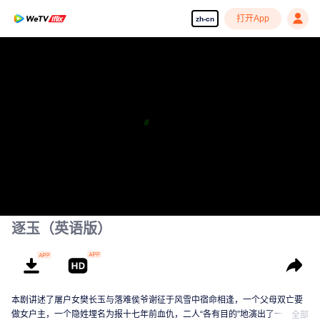
打开App
zh-cn
逐玉（英语版）
本剧讲述了屠户女樊长玉与落难侯爷谢征于风雪中宿命相逢，一个父母双亡要
做女户主，一个隐姓埋名为报十七年前血仇，二人“各有目的”地演出了一场假婚
全部