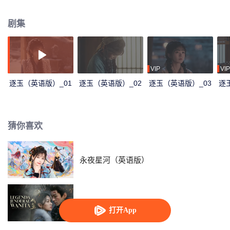
真爱！利用变成真爱，真爱却带来了血腥战事，相爱之人被迫分离。樊长玉拿
着杀猪刀上战场，寻亲寻夫寻正义；谢征恢复铁血侯爷，护国护爱护真相！两
剧集
人终于战场重逢，并肩搏杀，不畏生死；揭破真相，不惧威权；回归家园，不
忘初心！
VIP
VIP
逐玉（英语版）_01
逐玉（英语版）_02
逐玉（英语版）_03
逐
猜你喜欢
永夜星河（英语版）
锦月如歌（英语版）
打开App