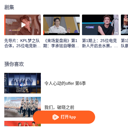
剧集
VIP
先导片：KPL梦之队
《来场复盘局》第1
第1期上：25位电竞
第
合体，25位电竞新人
期：李承铉自曝做
新人开启去水赛，谁
队
实力初考核！
“全职奶爸”后抑郁？
将首登红黑榜！
年
猜你喜欢
令人心动的offer 第6季
我们，破晓之前
打开App