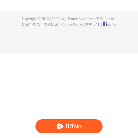
身，夺舍成为星空吞噬兽，在体内世界育出人类分身，之后迈出地球，走向宇
宙。
Copyright © 2016-
2026
Image Future Investment (HK) Limited.
协议与条款
|
隐私协议
|
Cookie Policy
|
意见反馈
|
@
iflix
打开App