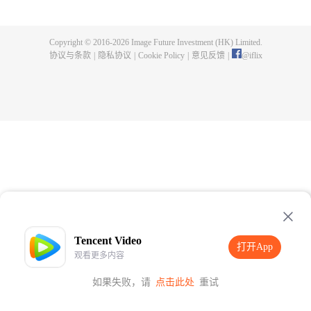
样的背景展开，但逐渐，一切又不和平了起来。博人能否应对呢？他会成为新
时代的英雄吗？
Copyright © 2016-
2026
Image Future Investment (HK) Limited.
协议与条款
|
隐私协议
|
Cookie Policy
|
意见反馈
|
@
iflix
Tencent Video
打开App
观看更多内容
如果失败，请
点击此处
重试
打开App