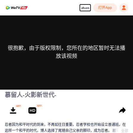
打开App
zh-cn
很抱歉，由于版权限制，您所在的地区暂时无法播
放该视频
慕留人-火影新世代-
忍者因为和平时代的到来，不再如往日重要。忍者学校也开始设立普通班。在
这样一个和平的时代，博人选择了尾随自己父亲的脚印，成为忍者。 故事以这
全部