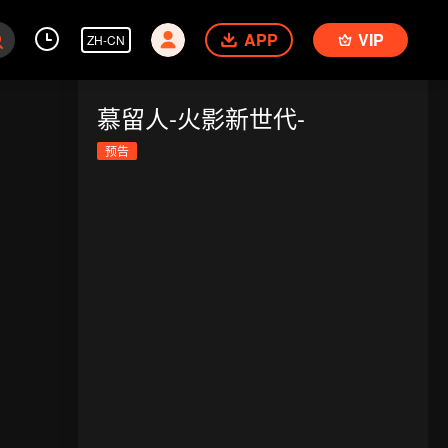
APP
VIP
ZH-CN
慕留人-火影新世代-
预告