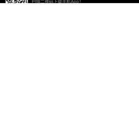
扫描二维码下载手机App！
帮助与反馈
关
意见反馈
加
联
电子
ted.