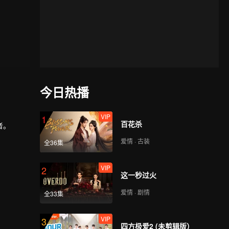
今日热播
VIP
1
百花杀
者。
爱情 · 古装
全36集
VIP
2
这一秒过火
爱情 · 剧情
全33集
VIP
3
四方极爱2 (未剪辑版）