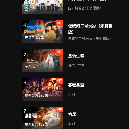
四方极爱2 (未剪辑版）
全25集
VIP
4
做我的二号玩家（未剪辑
版）
更新到第4集
做我的二号玩家（未剪辑版）
VIP
5
凤池生春
爱情 · 古装
全21集
VIP
6
吞噬星空
科幻
更新到第235集
VIP
7
仙逆
玄幻
更新到第152集