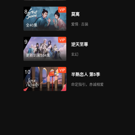
VIP
8
莫离
爱情 · 古装
全40集
VIP
9
逆天至尊
玄幻
更新到第534集
VIP
10
半熟恋人 第5季
命定指引，赤诚相爱