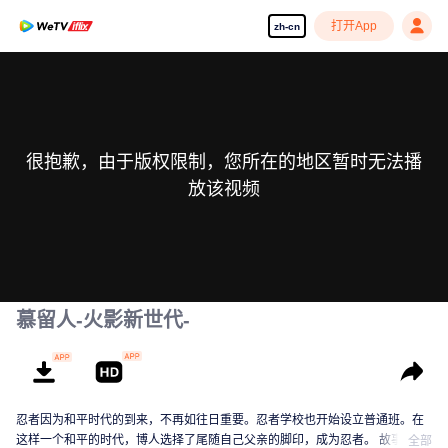
打开App
zh-cn
很抱歉，由于版权限制，您所在的地区暂时无法播
放该视频
慕留人-火影新世代-
忍者因为和平时代的到来，不再如往日重要。忍者学校也开始设立普通班。在
这样一个和平的时代，博人选择了尾随自己父亲的脚印，成为忍者。 故事以这
全部