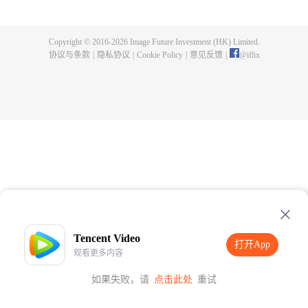
样的背景展开，但逐渐，一切又不和平了起来。博人能否应对呢？他会成为新
时代的英雄吗？
Copyright © 2016-
2026
Image Future Investment (HK) Limited.
协议与条款
|
隐私协议
|
Cookie Policy
|
意见反馈
|
@
iflix
Tencent Video
打开App
观看更多内容
如果失败，请
点击此处
重试
打开App