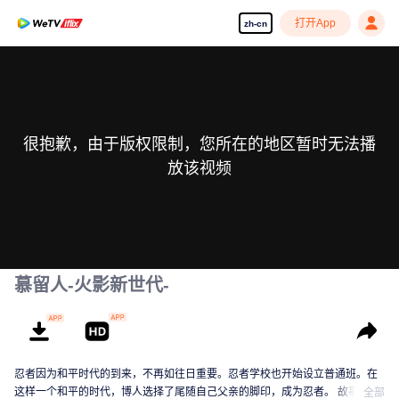
打开App
zh-cn
很抱歉，由于版权限制，您所在的地区暂时无法播
放该视频
慕留人-火影新世代-
忍者因为和平时代的到来，不再如往日重要。忍者学校也开始设立普通班。在
这样一个和平的时代，博人选择了尾随自己父亲的脚印，成为忍者。 故事以这
全部